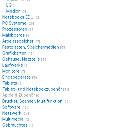
LG
[1]
Medion
[3]
Notebooks EDU
[2]
PC Systeme
[29]
Prozessoren
[29]
Mainboards
[6]
Arbeitsspeicher
[17]
Festplatten, Speichermedien
[33]
Grafikkarten
[13]
Gehäuse, Netzteile
[33]
Laufwerke
[5]
Monitore
[7]
Eingabegeräte
[34]
Tablets
[3]
Tablet- und Notebookzubehör
[31]
Apple & Zubehör
[0]
Drucker, Scanner, Multifunktion
[32]
Software
[10]
Netzwerk
[26]
Multimedia
[12]
Gebrauchtes
[16]