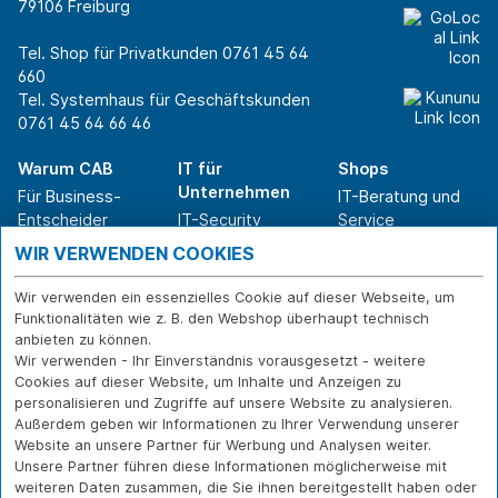
79106 Freiburg
Tel. Shop für Privatkunden
0761 45 64
660
Tel. Systemhaus für Geschäftskunden
0761 45 64 66 46
Warum CAB
IT für
Shops
Unternehmen
Für Business-
IT-Beratung und
Entscheider
IT-Security
Service
Für IT-Leiter
IT-Infrastruktur
Reparatur
WIR VERWENDEN COOKIES
Für Privatkunden
IT-Service
Onlineshop
Erfolgsgeschichte
Softwarelösungen
Versand- und
Wir verwenden ein essenzielles Cookie auf dieser Webseite, um
n
WLAN-Lösungen
Zahlarten
Funktionalitäten wie z. B. den Webshop überhaupt technisch
Branchen
Rücksendung und
anbieten zu können.
Widerruf
Wir verwenden - Ihr Einverständnis vorausgesetzt - weitere
Cookies auf dieser Website, um Inhalte und Anzeigen zu
Über CAB
Kontakt
IMPRESSUM
personalisieren und Zugriffe auf unsere Website zu analysieren.
Außerdem geben wir Informationen zu Ihrer Verwendung unserer
Karriere
DATENSCHUTZ
Website an unsere Partner für Werbung und Analysen weiter.
Sponsoring
FERNWARTUNG
Unsere Partner führen diese Informationen möglicherweise mit
Partner
weiteren Daten zusammen, die Sie ihnen bereitgestellt haben oder