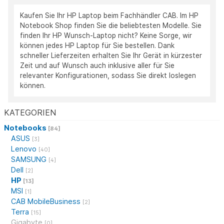
Kaufen Sie Ihr HP Laptop beim Fachhändler CAB. Im HP
Notebook Shop finden Sie die beliebtesten Modelle. Sie
finden Ihr HP Wunsch-Laptop nicht? Keine Sorge, wir
können jedes HP Laptop für Sie bestellen. Dank
schneller Lieferzeiten erhalten Sie Ihr Gerät in kürzester
Zeit und auf Wunsch auch inklusive aller für Sie
relevanter Konfigurationen, sodass Sie direkt loslegen
können.
KATEGORIEN
Notebooks
[84]
ASUS
[3]
Lenovo
[40]
SAMSUNG
[4]
Dell
[2]
HP
[13]
MSI
[1]
CAB MobileBusiness
[2]
Terra
[15]
Gigabyte
[0]