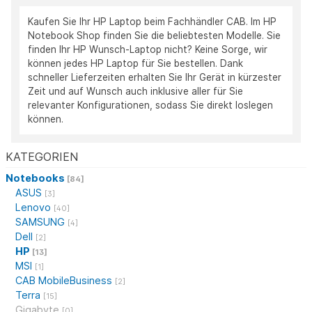
Kaufen Sie Ihr HP Laptop beim Fachhändler CAB. Im HP
Notebook Shop finden Sie die beliebtesten Modelle. Sie
finden Ihr HP Wunsch-Laptop nicht? Keine Sorge, wir
können jedes HP Laptop für Sie bestellen. Dank
schneller Lieferzeiten erhalten Sie Ihr Gerät in kürzester
Zeit und auf Wunsch auch inklusive aller für Sie
relevanter Konfigurationen, sodass Sie direkt loslegen
können.
KATEGORIEN
Notebooks
[84]
ASUS
[3]
Lenovo
[40]
SAMSUNG
[4]
Dell
[2]
HP
[13]
MSI
[1]
CAB MobileBusiness
[2]
Terra
[15]
Gigabyte
[0]