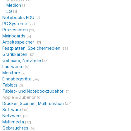
Medion
[3]
LG
[1]
Notebooks EDU
[2]
PC Systeme
[29]
Prozessoren
[29]
Mainboards
[6]
Arbeitsspeicher
[17]
Festplatten, Speichermedien
[33]
Grafikkarten
[13]
Gehäuse, Netzteile
[33]
Laufwerke
[5]
Monitore
[7]
Eingabegeräte
[34]
Tablets
[3]
Tablet- und Notebookzubehör
[31]
Apple & Zubehör
[0]
Drucker, Scanner, Multifunktion
[32]
Software
[10]
Netzwerk
[26]
Multimedia
[12]
Gebrauchtes
[16]