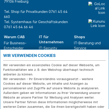
79106 Freiburg
Tel. Shop für Privatkunden
0761 45 64
660
Tel. Systemhaus für Geschäftskunden
0761 45 64 66 46
Warum CAB
IT für
Shops
Unternehmen
Für Business-
IT-Beratung und
Entscheider
IT-Security
Service
Für IT-Leiter
IT-Infrastruktur
Reparatur
WIR VERWENDEN COOKIES
Für Privatkunden
IT-Service
Onlineshop
Erfolgsgeschichte
Softwarelösungen
Versand- und
Wir verwenden ein essenzielles Cookie auf dieser Webseite, um
n
WLAN-Lösungen
Zahlarten
Funktionalitäten wie z. B. den Webshop überhaupt technisch
Branchen
Rücksendung und
anbieten zu können.
Widerruf
Wir verwenden - Ihr Einverständnis vorausgesetzt - weitere
Cookies auf dieser Website, um Inhalte und Anzeigen zu
Über CAB
Kontakt
IMPRESSUM
personalisieren und Zugriffe auf unsere Website zu analysieren.
Außerdem geben wir Informationen zu Ihrer Verwendung unserer
Karriere
DATENSCHUTZ
Website an unsere Partner für Werbung und Analysen weiter.
Sponsoring
FERNWARTUNG
Unsere Partner führen diese Informationen möglicherweise mit
Partner
weiteren Daten zusammen, die Sie ihnen bereitgestellt haben oder