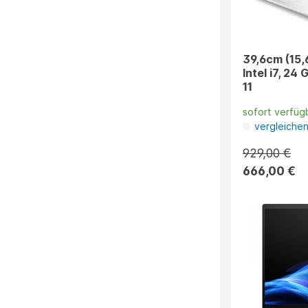
39,6cm (15,6
Intel i7, 24
11
sofort verfüg
vergleiche
929,00 €
666,00 €