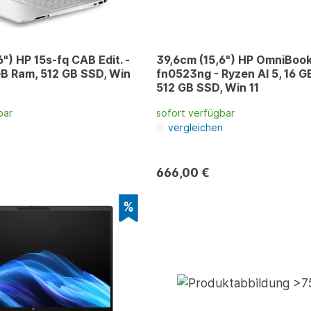
") HP 15s-fq CAB Edit. -
39,6cm (15,6") HP OmniBook
 GB Ram, 512 GB SSD, Win
fn0523ng - Ryzen AI 5, 16 G
512 GB SSD, Win 11
bar
sofort verfügbar
n
vergleichen
666,00 €