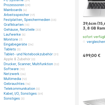
[29]
Prozessoren
[29]
Mainboards
[6]
Arbeitsspeicher
[17]
Festplatten, Speichermedien
[33]
39,6cm (15,
Grafikkarten
[13]
3, 8 GB Ram
Gehäuse, Netzteile
[33]
Laufwerke
[5]
sofort verfüg
Monitore
[7]
vergleiche
Eingabegeräte
[34]
Tablets
[3]
Tablet- und Notebookzubehör
499,00 €
[31]
Apple & Zubehör
[0]
Drucker, Scanner, Multifunktion
[32]
Software
[10]
Netzwerk
[26]
Multimedia
[12]
Gebrauchtes
[16]
Telekommunikation
[3]
Kabel, I/O, Sonstiges
[59]
Sonstiges
[3]