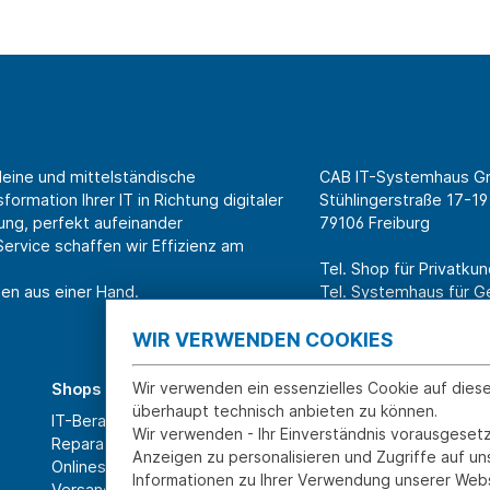
leine und mittelständische
CAB IT-Systemhaus 
ormation Ihrer IT in Richtung digitaler
Stühlingerstraße 17-19
ung, perfekt aufeinander
79106 Freiburg
rvice schaffen wir Effizienz am
Tel. Shop für Privatk
en aus einer Hand.
Tel. Systemhaus für 
WIR VERWENDEN COOKIES
Wir verwenden ein essenzielles Cookie auf dies
Shops
Über CAB
überhaupt technisch anbieten zu können.
IT-Beratung und Service
Karriere
Wir verwenden - Ihr Einverständnis vorausgesetz
Reparatur
Sponsoring
Anzeigen zu personalisieren und Zugriffe auf u
Onlineshop
Partner
Informationen zu Ihrer Verwendung unserer Webs
Versand- und Zahlarten
News