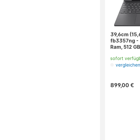
39,6cm (15,
fb3357ng -
Ram, 512 GB
sofort verfüg
vergleiche
899,00 €