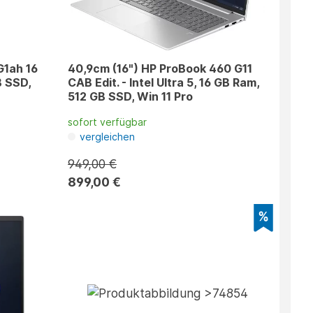
G1ah 16
40,9cm (16") HP ProBook 460 G11
B SSD,
CAB Edit. - Intel Ultra 5, 16 GB Ram,
512 GB SSD, Win 11 Pro
sofort verfügbar
vergleichen
949,00 €
899,00 €