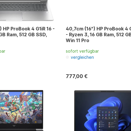
) HP ProBook 4 G1iR 16 -
40,7cm (16") HP ProBook 4 
6 GB Ram, 512 GB SSD,
- Ryzen 3, 16 GB Ram, 512 G
Win 11 Pro
bar
sofort verfügbar
n
vergleichen
777,00 €