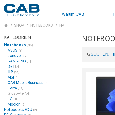
Warum CAB
SHOP
NOTEBOOKS
HP
NOTEBOO
KATEGORIEN
Notebooks
[83]
ASUS
[3]
SUCHEN, FI
Lenovo
[39]
SAMSUNG
[4]
Dell
[2]
HP
[13]
MSI
[1]
CAB MobileBusiness
[2]
Terra
[15]
Gigabyte
[0]
LG
[1]
Medion
[3]
Notebooks EDU
[2]
PC Systeme