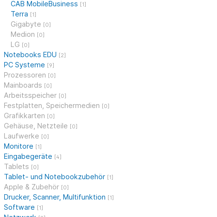
CAB MobileBusiness
[1]
Terra
[1]
Gigabyte
[0]
Medion
[0]
LG
[0]
Notebooks EDU
[2]
PC Systeme
[9]
Prozessoren
[0]
Mainboards
[0]
Arbeitsspeicher
[0]
Festplatten, Speichermedien
[0]
Grafikkarten
[0]
Gehäuse, Netzteile
[0]
Laufwerke
[0]
Monitore
[1]
Eingabegeräte
[4]
Tablets
[0]
Tablet- und Notebookzubehör
[1]
Apple & Zubehör
[0]
Drucker, Scanner, Multifunktion
[1]
Software
[1]