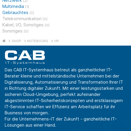
Netzwerk
[2]
Multimedia
[1]
Gebrauchtes
[3]
Telekommunikation
[0]
Kabel, I/O, Sonstiges
[0]
Sonstiges
[0]
SHOP
NOTEBOOKS
HP
Das CAB IT-Systemhaus betreut als ganzheitlicher IT-
Berater kleine und mittelständische Unternehmen bei der
Digitalisierung, Automatisierung und Transformation Ihrer IT
in Richtung digitaler Zukunft. Mit einer leistungsstarken und
sicheren Cloud-Umgebung, perfekt aufeinander
abgestimmten IT-Sicherheitskonzepten und erstklassigem
IT-Service schaffen wir Effizienz am Arbeitsplatz für ihr
Business von morgen.
Für die Unternehmens-IT der Zukunft - ganzheitliche IT-
Lösungen aus einer Hand.