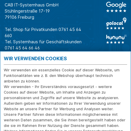
CAB IT-Systemhaus GmbH
Stühlingerstraße 17-19
79106 Freiburg
Tel. Shop für Privatkunden
0761 45 64
660
Tel. Systemhaus für Geschäftskunden
0761 45 64 66 46
Warum CAB
IT für
Shops
WIR VERWENDEN COOKIES
Unternehmen
Für Business-
IT-Beratung und
Entscheider
IT-Security
Service
Wir verwenden ein essenzielles Cookie auf dieser Webseite, um
Für IT-Leiter
IT-Infrastruktur
Reparatur
Funktionalitäten wie z. B. den Webshop überhaupt technisch
anbieten zu können.
Für Privatkunden
IT-Service
Onlineshop
Wir verwenden - Ihr Einverständnis vorausgesetzt - weitere
Erfolgsgeschichte
Softwarelösungen
Versand- und
Cookies auf dieser Website, um Inhalte und Anzeigen zu
n
WLAN-Lösungen
Zahlarten
personalisieren und Zugriffe auf unsere Website zu analysieren.
Branchen
Rücksendung und
Außerdem geben wir Informationen zu Ihrer Verwendung unserer
Widerruf
Website an unsere Partner für Werbung und Analysen weiter.
Unsere Partner führen diese Informationen möglicherweise mit
Über CAB
Kontakt
IMPRESSUM
weiteren Daten zusammen, die Sie ihnen bereitgestellt haben oder
Karriere
DATENSCHUTZ
die sie im Rahmen Ihrer Nutzung der Dienste gesammelt haben.
Sponsoring