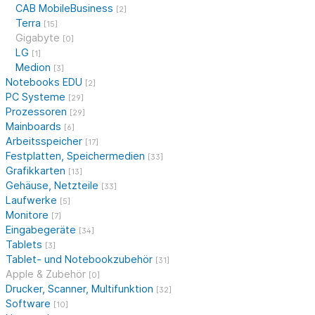
CAB MobileBusiness
[2]
Terra
[15]
Gigabyte
[0]
LG
[1]
Medion
[3]
Notebooks EDU
[2]
PC Systeme
[29]
Prozessoren
[29]
Mainboards
[6]
Arbeitsspeicher
[17]
Festplatten, Speichermedien
[33]
Grafikkarten
[13]
Gehäuse, Netzteile
[33]
Laufwerke
[5]
Monitore
[7]
Eingabegeräte
[34]
Tablets
[3]
Tablet- und Notebookzubehör
[31]
Apple & Zubehör
[0]
Drucker, Scanner, Multifunktion
[32]
Software
[10]