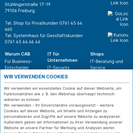
Stühlingerstraße 17-19
79106 Freiburg
Tel. Shop für Privatkunden
0761 45 64
660
Tel. Systemhaus für Geschäftskunden
0761 45 64 66 46
Warum CAB
IT für
Shops
Unternehmen
Für Business-
IT-Beratung und
Entscheider
IT-Security
Service
Für IT-Leiter
IT-Infrastruktur
Reparatur
WIR VERWENDEN COOKIES
Für Privatkunden
IT-Service
Onlineshop
Erfolgsgeschichte
Softwarelösungen
Versand- und
Wir verwenden ein essenzielles Cookie auf dieser Webseite, um
n
WLAN-Lösungen
Zahlarten
Funktionalitäten wie z. B. den Webshop überhaupt technisch
Branchen
Rücksendung und
anbieten zu können.
Widerruf
Wir verwenden - Ihr Einverständnis vorausgesetzt - weitere
Cookies auf dieser Website, um Inhalte und Anzeigen zu
Über CAB
Kontakt
IMPRESSUM
personalisieren und Zugriffe auf unsere Website zu analysieren.
Außerdem geben wir Informationen zu Ihrer Verwendung unserer
Karriere
DATENSCHUTZ
Website an unsere Partner für Werbung und Analysen weiter.
Sponsoring
FERNWARTUNG