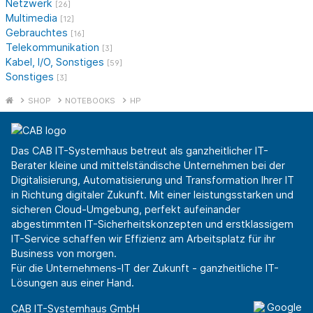
Netzwerk
[26]
Multimedia
[12]
Gebrauchtes
[16]
Telekommunikation
[3]
Kabel, I/O, Sonstiges
[59]
Sonstiges
[3]
SHOP
NOTEBOOKS
HP
Das CAB IT-Systemhaus betreut als ganzheitlicher IT-
Berater kleine und mittelständische Unternehmen bei der
Digitalisierung, Automatisierung und Transformation Ihrer IT
in Richtung digitaler Zukunft. Mit einer leistungsstarken und
sicheren Cloud-Umgebung, perfekt aufeinander
abgestimmten IT-Sicherheitskonzepten und erstklassigem
IT-Service schaffen wir Effizienz am Arbeitsplatz für ihr
Business von morgen.
Für die Unternehmens-IT der Zukunft - ganzheitliche IT-
Lösungen aus einer Hand.
CAB IT-Systemhaus GmbH