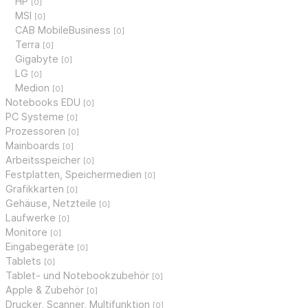
HP
[0]
MSI
[0]
CAB MobileBusiness
[0]
Terra
[0]
Gigabyte
[0]
LG
[0]
Medion
[0]
Notebooks EDU
[0]
PC Systeme
[0]
Prozessoren
[0]
Mainboards
[0]
Arbeitsspeicher
[0]
Festplatten, Speichermedien
[0]
Grafikkarten
[0]
Gehäuse, Netzteile
[0]
Laufwerke
[0]
Monitore
[0]
Eingabegeräte
[0]
Tablets
[0]
Tablet- und Notebookzubehör
[0]
Apple & Zubehör
[0]
Drucker, Scanner, Multifunktion
[0]