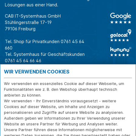
Lösungen aus einer Hand.
CAB IT-Systemhaus GmbH
Stühlingerstraße 17-19
79106 Freiburg
Tel. Shop für Privatkunden
0761 45 64
660
Tel. Systemhaus für Geschäftskunden
0761 45 64 66 46
Warum CAB
IT für
Shops
WIR VERWENDEN COOKIES
Unternehmen
Für Business-
IT-Beratung und
Entscheider
IT-Security
Service
Wir verwenden ein essenzielles Cookie auf dieser Webseite, um
Für IT-Leiter
IT-Infrastruktur
Reparatur
Funktionalitäten wie z. B. den Webshop überhaupt technisch
anbieten zu können.
Für Privatkunden
IT-Service
Onlineshop
Wir verwenden - Ihr Einverständnis vorausgesetzt - weitere
Erfolgsgeschichte
Softwarelösungen
Versand- und
Cookies auf dieser Website, um Inhalte und Anzeigen zu
n
WLAN-Lösungen
Zahlarten
personalisieren und Zugriffe auf unsere Website zu analysieren.
Branchen
Rücksendung und
Außerdem geben wir Informationen zu Ihrer Verwendung unserer
Widerruf
Website an unsere Partner für Werbung und Analysen weiter.
Unsere Partner führen diese Informationen möglicherweise mit
Über CAB
Kontakt
IMPRESSUM
weiteren Daten zusammen, die Sie ihnen bereitgestellt haben oder