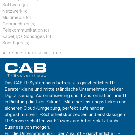
Software
[0]
Netzwerk
[0]
Multimedia
[0]
Gebrauchtes
[0]
Telekommunikation
[0]
Kabel, I/O, Sonstiges
[0]
Sonstiges
[0]
SHOP
NOTEBOOKS
HP
Das CAB IT-Systemhaus betreut als ganzheitlicher IT-
Berater kleine und mittelständische Unternehmen bei der
Digitalisierung, Automatisierung und Transformation Ihrer IT
in Richtung digitaler Zukunft. Mit einer leistungsstarken und
sicheren Cloud-Umgebung, perfekt aufeinander
abgestimmten IT-Sicherheitskonzepten und erstklassigem
IT-Service schaffen wir Effizienz am Arbeitsplatz für ihr
Business von morgen.
Für die Unternehmens-IT der Zukunft - ganzheitliche IT-