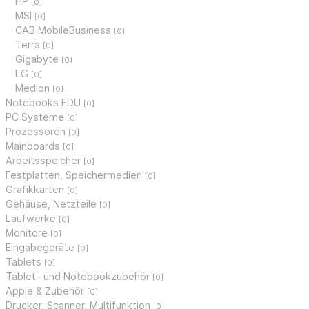
HP
[0]
MSI
[0]
CAB MobileBusiness
[0]
Terra
[0]
Gigabyte
[0]
LG
[0]
Medion
[0]
Notebooks EDU
[0]
PC Systeme
[0]
Prozessoren
[0]
Mainboards
[0]
Arbeitsspeicher
[0]
Festplatten, Speichermedien
[0]
Grafikkarten
[0]
Gehäuse, Netzteile
[0]
Laufwerke
[0]
Monitore
[0]
Eingabegeräte
[0]
Tablets
[0]
Tablet- und Notebookzubehör
[0]
Apple & Zubehör
[0]
Drucker, Scanner, Multifunktion
[0]