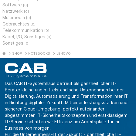
Software
[0]
Netzwerk
[0]
Multimedia
[0]
Gebrauchtes
[0]
Telekommunikation
[0]
Kabel, I/O, Sonstiges
[0]
Sonstiges
[0]
SHOP
NOTEBOOKS
LENOVO
Das CAB IT-Systemhaus betreut als ganzheitlicher IT-
Berater kleine und mittelständische Unternehmen bei der
Digitalisierung, Automatisierung und Transformation Ihrer IT
in Richtung digitaler Zukunft. Mit einer leistungsstarken und
sicheren Cloud-Umgebung, perfekt aufeinander
abgestimmten IT-Sicherheitskonzepten und erstklassigem
IT-Service schaffen wir Effizienz am Arbeitsplatz für ihr
Business von morgen.
Für die Unternehmens-IT der Zukunft - ganzheitliche IT-