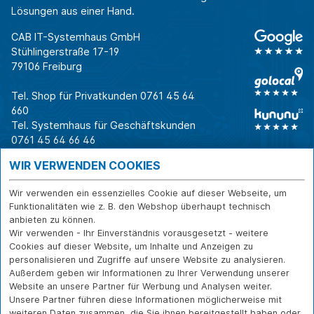
Lösungen aus einer Hand.
CAB IT-Systemhaus GmbH
Stühlingerstraße 17-19
79106 Freiburg
Tel. Shop für Privatkunden
0761 45 64
660
Tel. Systemhaus für Geschäftskunden
0761 45 64 66 46
Warum CAB
IT für
Shops
WIR VERWENDEN COOKIES
Unternehmen
Für Business-
IT-Beratung und
Entscheider
IT-Security
Service
Wir verwenden ein essenzielles Cookie auf dieser Webseite, um
Für IT-Leiter
IT-Infrastruktur
Reparatur
Funktionalitäten wie z. B. den Webshop überhaupt technisch
anbieten zu können.
Für Privatkunden
IT-Service
Onlineshop
Wir verwenden - Ihr Einverständnis vorausgesetzt - weitere
Erfolgsgeschichte
Softwarelösungen
Versand- und
Cookies auf dieser Website, um Inhalte und Anzeigen zu
n
WLAN-Lösungen
Zahlarten
personalisieren und Zugriffe auf unsere Website zu analysieren.
Branchen
Rücksendung und
Außerdem geben wir Informationen zu Ihrer Verwendung unserer
Widerruf
Website an unsere Partner für Werbung und Analysen weiter.
Unsere Partner führen diese Informationen möglicherweise mit
Über CAB
Kontakt
IMPRESSUM
weiteren Daten zusammen, die Sie ihnen bereitgestellt haben oder