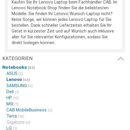
Kaufen Sie Ihr Lenovo Laptop beim Fachhändler CAB. Im
Lenovo Notebook Shop finden Sie die beliebtesten
Modelle. Sie finden Ihr Lenovo Wunsch-Laptop nicht?
Keine Sorge, wir können jedes Lenovo Laptop für Sie
bestellen. Dank schneller Lieferzeiten erhalten Sie Ihr
Gerät in kürzester Zeit und auf Wunsch auch inklusive
aller für Sie relevanter Konfigurationen, sodass Sie
direkt loslegen können.
KATEGORIEN
Notebooks
[83]
ASUS
[3]
Lenovo
[40]
SAMSUNG
[4]
Dell
[1]
HP
[13]
MSI
[1]
CAB MobileBusiness
[2]
Terra
[15]
Gigabyte
[0]
LG
[1]