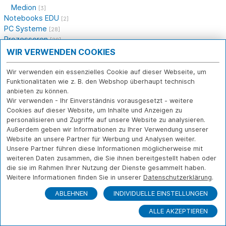
Medion
[3]
Notebooks EDU
[2]
PC Systeme
[28]
Prozessoren
[29]
Mainboards
WIR VERWENDEN COOKIES
[6]
Arbeitsspeicher
[17]
Festplatten, Speichermedien
Wir verwenden ein essenzielles Cookie auf dieser Webseite, um
[33]
Grafikkarten
Funktionalitäten wie z. B. den Webshop überhaupt technisch
[13]
anbieten zu können.
Gehäuse, Netzteile
[33]
Wir verwenden - Ihr Einverständnis vorausgesetzt - weitere
Laufwerke
[5]
Cookies auf dieser Website, um Inhalte und Anzeigen zu
Monitore
[7]
personalisieren und Zugriffe auf unsere Website zu analysieren.
Eingabegeräte
[34]
Außerdem geben wir Informationen zu Ihrer Verwendung unserer
Tablets
[3]
Website an unsere Partner für Werbung und Analysen weiter.
Tablet- und Notebookzubehör
[31]
Unsere Partner führen diese Informationen möglicherweise mit
Apple & Zubehör
[0]
weiteren Daten zusammen, die Sie ihnen bereitgestellt haben oder
Drucker, Scanner, Multifunktion
[32]
die sie im Rahmen Ihrer Nutzung der Dienste gesammelt haben.
Software
Weitere Informationen finden Sie in unserer
Datenschutzerklärung
.
[10]
Netzwerk
[26]
ABLEHNEN
INDIVIDUELLE EINSTELLUNGEN
Multimedia
[12]
Gebrauchtes
[16]
ALLE AKZEPTIEREN
Telekommunikation
[3]