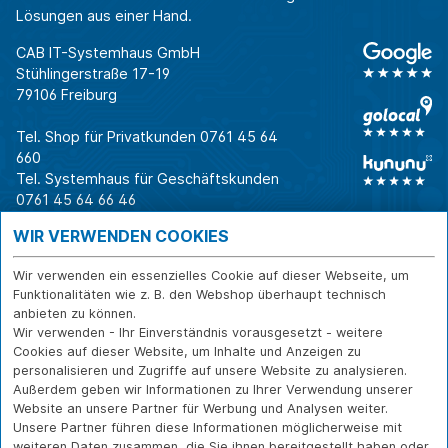
Lösungen aus einer Hand.
CAB IT-Systemhaus GmbH
Stühlingerstraße 17-19
79106 Freiburg
Tel. Shop für Privatkunden
0761 45 64
660
Tel. Systemhaus für Geschäftskunden
0761 45 64 66 46
Warum CAB
IT für
Shops
WIR VERWENDEN COOKIES
Unternehmen
Für Business-
IT-Beratung und
Entscheider
IT-Security
Service
Wir verwenden ein essenzielles Cookie auf dieser Webseite, um
Für IT-Leiter
IT-Infrastruktur
Reparatur
Funktionalitäten wie z. B. den Webshop überhaupt technisch
anbieten zu können.
Für Privatkunden
IT-Service
Onlineshop
Wir verwenden - Ihr Einverständnis vorausgesetzt - weitere
Erfolgsgeschichte
Softwarelösungen
Versand- und
Cookies auf dieser Website, um Inhalte und Anzeigen zu
n
WLAN-Lösungen
Zahlarten
personalisieren und Zugriffe auf unsere Website zu analysieren.
Branchen
Rücksendung und
Außerdem geben wir Informationen zu Ihrer Verwendung unserer
Widerruf
Website an unsere Partner für Werbung und Analysen weiter.
Unsere Partner führen diese Informationen möglicherweise mit
Über CAB
Kontakt
IMPRESSUM
weiteren Daten zusammen, die Sie ihnen bereitgestellt haben oder