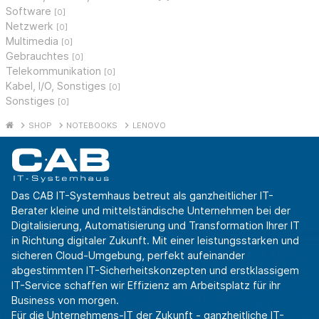
Software
[0]
Netzwerk
[0]
Multimedia
[0]
Gebrauchtes
[0]
Telekommunikation
[0]
Kabel, I/O, Sonstiges
[0]
Sonstiges
[0]
SHOP
NOTEBOOKS
LENOVO
Das CAB IT-Systemhaus betreut als ganzheitlicher IT-
Berater kleine und mittelständische Unternehmen bei der
Digitalisierung, Automatisierung und Transformation Ihrer IT
in Richtung digitaler Zukunft. Mit einer leistungsstarken und
sicheren Cloud-Umgebung, perfekt aufeinander
abgestimmten IT-Sicherheitskonzepten und erstklassigem
IT-Service schaffen wir Effizienz am Arbeitsplatz für ihr
Business von morgen.
Für die Unternehmens-IT der Zukunft - ganzheitliche IT-