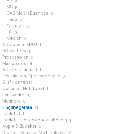
HP
[0]
MSI
[0]
CAB MobileBusiness
[0]
Terra
[0]
Gigabyte
[0]
LG
[0]
Medion
[0]
Notebooks EDU
[0]
PC Systeme
[0]
Prozessoren
[0]
Mainboards
[0]
Arbeitsspeicher
[0]
Festplatten, Speichermedien
[0]
Grafikkarten
[0]
Gehäuse, Netzteile
[0]
Laufwerke
[0]
Monitore
[0]
Eingabegeräte
[2]
Tablets
[0]
Tablet- und Notebookzubehör
[0]
Apple & Zubehör
[0]
Drucker, Scanner, Multifunktion
[0]