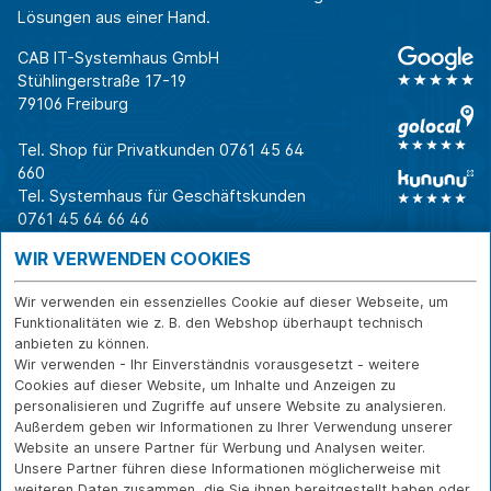
Lösungen aus einer Hand.
CAB IT-Systemhaus GmbH
Stühlingerstraße 17-19
79106 Freiburg
Tel. Shop für Privatkunden
0761 45 64
660
Tel. Systemhaus für Geschäftskunden
0761 45 64 66 46
Warum CAB
IT für
Shops
WIR VERWENDEN COOKIES
Unternehmen
Für Business-
IT-Beratung und
Entscheider
IT-Security
Service
Wir verwenden ein essenzielles Cookie auf dieser Webseite, um
Für IT-Leiter
IT-Infrastruktur
Reparatur
Funktionalitäten wie z. B. den Webshop überhaupt technisch
anbieten zu können.
Für Privatkunden
IT-Service
Onlineshop
Wir verwenden - Ihr Einverständnis vorausgesetzt - weitere
Erfolgsgeschichte
Softwarelösungen
Versand- und
Cookies auf dieser Website, um Inhalte und Anzeigen zu
n
WLAN-Lösungen
Zahlarten
personalisieren und Zugriffe auf unsere Website zu analysieren.
Branchen
Rücksendung und
Außerdem geben wir Informationen zu Ihrer Verwendung unserer
Widerruf
Website an unsere Partner für Werbung und Analysen weiter.
Unsere Partner führen diese Informationen möglicherweise mit
Über CAB
Kontakt
IMPRESSUM
weiteren Daten zusammen, die Sie ihnen bereitgestellt haben oder