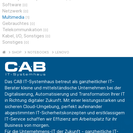
Software
[0]
Netzwerk
[0]
Multimedia
[1]
Gebrauchtes
[0]
Telekommunikation
[0]
Kabel, I/O, Sonstiges
[0]
Sonstiges
[0]
SHOP
NOTEBOOKS
LENOVO
Das CAB IT-Systemhaus betreut als ganzheitlicher IT-
Berater kleine und mittelständische Unternehmen bei der
Digitalisierung, Automatisierung und Transformation Ihrer IT
in Richtung digitaler Zukunft. Mit einer leistungsstarken und
sicheren Cloud-Umgebung, perfekt aufeinander
abgestimmten IT-Sicherheitskonzepten und erstklassigem
IT-Service schaffen wir Effizienz am Arbeitsplatz für ihr
Business von morgen.
Für die Unternehmens-IT der Zukunft - ganzheitliche IT-