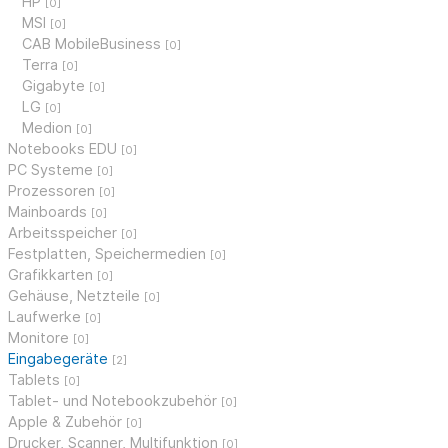
HP
[0]
MSI
[0]
CAB MobileBusiness
[0]
Terra
[0]
Gigabyte
[0]
LG
[0]
Medion
[0]
Notebooks EDU
[0]
PC Systeme
[0]
Prozessoren
[0]
Mainboards
[0]
Arbeitsspeicher
[0]
Festplatten, Speichermedien
[0]
Grafikkarten
[0]
Gehäuse, Netzteile
[0]
Laufwerke
[0]
Monitore
[0]
Eingabegeräte
[2]
Tablets
[0]
Tablet- und Notebookzubehör
[0]
Apple & Zubehör
[0]
Drucker, Scanner, Multifunktion
[0]