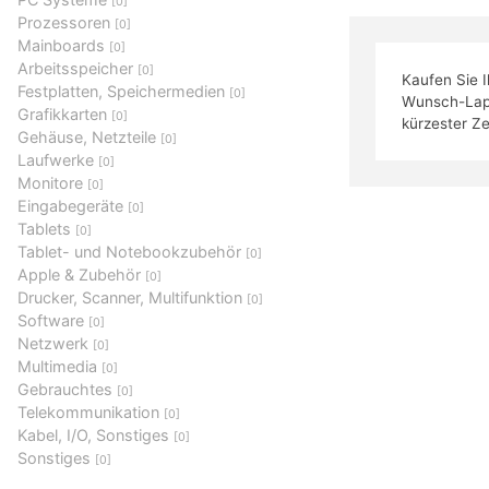
[0]
Prozessoren
[0]
Mainboards
[0]
Arbeitsspeicher
[0]
Kaufen Sie 
Festplatten, Speichermedien
[0]
Wunsch-Lapto
Grafikkarten
[0]
kürzester Ze
Gehäuse, Netzteile
[0]
Laufwerke
[0]
Monitore
[0]
Eingabegeräte
[0]
Tablets
[0]
Tablet- und Notebookzubehör
[0]
Apple & Zubehör
[0]
Drucker, Scanner, Multifunktion
[0]
Software
[0]
Netzwerk
[0]
Multimedia
[0]
Gebrauchtes
[0]
Telekommunikation
[0]
Kabel, I/O, Sonstiges
[0]
Sonstiges
[0]