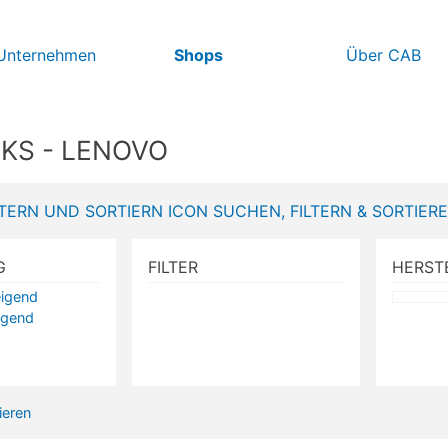
 Unternehmen
Shops
Über CAB
KS - LENOVO
SUCHEN, FILTERN & SORTIER
G
FILTER
HERST
eigend
igend
vieren