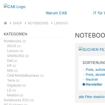
Warum CAB
IT für
SHOP
NOTEBOOKS
LENOVO
NOTEBOO
KATEGORIEN
Notebooks
[0]
ASUS
[0]
Lenovo
[0]
SAMSUNG
[0]
Dell
[0]
SORTIERUN
HP
[0]
Preis, aufst
MSI
[0]
Preis, abste
CAB MobileBusiness
[0]
Neuheit
Terra
[0]
Hersteller
Gigabyte
[0]
LG
[0]
Medion
[0]
alle Filter deakti
Notebooks EDU
[0]
PC Systeme