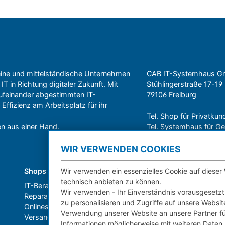
leine und mittelständische Unternehmen
CAB IT-Systemhaus 
IT in Richtung digitaler Zukunft. Mit
Stühlingerstraße 17-19
ufeinander abgestimmten IT-
79106 Freiburg
ffizienz am Arbeitsplatz für ihr
Tel. Shop für Privatku
n aus einer Hand.
Tel. Systemhaus für 
WIR VERWENDEN COOKIES
Wir verwenden ein essenzielles Cookie auf dieser
Shops
Über CAB
technisch anbieten zu können.
IT-Beratung und Service
Karriere
Wir verwenden - Ihr Einverständnis vorausgesetzt
Reparatur
Sponsoring
zu personalisieren und Zugriffe auf unsere Websi
Onlineshop
Partner
Verwendung unserer Website an unsere Partner fü
Versand- und Zahlarten
News
Informationen möglicherweise mit weiteren Daten 