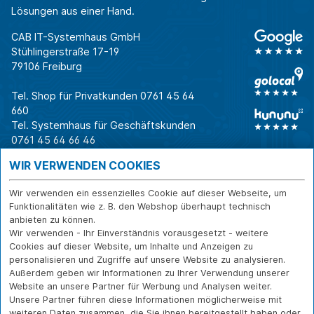
Lösungen aus einer Hand.
CAB IT-Systemhaus GmbH
Stühlingerstraße 17-19
79106 Freiburg
Tel. Shop für Privatkunden
0761 45 64
660
Tel. Systemhaus für Geschäftskunden
0761 45 64 66 46
Warum CAB
IT für
Shops
WIR VERWENDEN COOKIES
Unternehmen
Für Business-
IT-Beratung und
Entscheider
IT-Security
Service
Wir verwenden ein essenzielles Cookie auf dieser Webseite, um
Für IT-Leiter
IT-Infrastruktur
Reparatur
Funktionalitäten wie z. B. den Webshop überhaupt technisch
anbieten zu können.
Für Privatkunden
IT-Service
Onlineshop
Wir verwenden - Ihr Einverständnis vorausgesetzt - weitere
Erfolgsgeschichte
Softwarelösungen
Versand- und
Cookies auf dieser Website, um Inhalte und Anzeigen zu
n
WLAN-Lösungen
Zahlarten
personalisieren und Zugriffe auf unsere Website zu analysieren.
Branchen
Rücksendung und
Außerdem geben wir Informationen zu Ihrer Verwendung unserer
Widerruf
Website an unsere Partner für Werbung und Analysen weiter.
Unsere Partner führen diese Informationen möglicherweise mit
Über CAB
Kontakt
IMPRESSUM
weiteren Daten zusammen, die Sie ihnen bereitgestellt haben oder