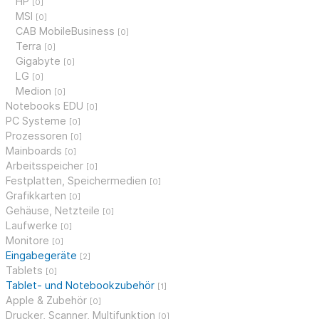
HP
[0]
MSI
[0]
CAB MobileBusiness
[0]
Terra
[0]
Gigabyte
[0]
LG
[0]
Medion
[0]
Notebooks EDU
[0]
PC Systeme
[0]
Prozessoren
[0]
Mainboards
[0]
Arbeitsspeicher
[0]
Festplatten, Speichermedien
[0]
Grafikkarten
[0]
Gehäuse, Netzteile
[0]
Laufwerke
[0]
Monitore
[0]
Eingabegeräte
[2]
Tablets
[0]
Tablet- und Notebookzubehör
[1]
Apple & Zubehör
[0]
Drucker, Scanner, Multifunktion
[0]