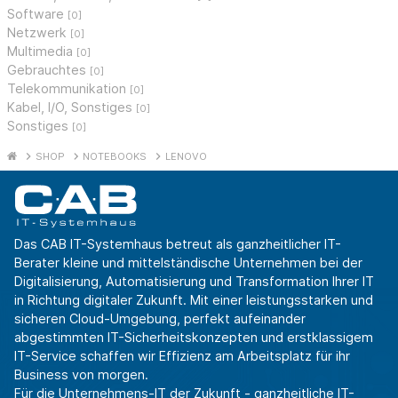
Software
[0]
Netzwerk
[0]
Multimedia
[0]
Gebrauchtes
[0]
Telekommunikation
[0]
Kabel, I/O, Sonstiges
[0]
Sonstiges
[0]
SHOP
NOTEBOOKS
LENOVO
Das CAB IT-Systemhaus betreut als ganzheitlicher IT-
Berater kleine und mittelständische Unternehmen bei der
Digitalisierung, Automatisierung und Transformation Ihrer IT
in Richtung digitaler Zukunft. Mit einer leistungsstarken und
sicheren Cloud-Umgebung, perfekt aufeinander
abgestimmten IT-Sicherheitskonzepten und erstklassigem
IT-Service schaffen wir Effizienz am Arbeitsplatz für ihr
Business von morgen.
Für die Unternehmens-IT der Zukunft - ganzheitliche IT-