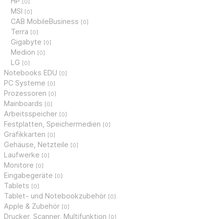
HP
[0]
MSI
[0]
CAB MobileBusiness
[0]
Terra
[0]
Gigabyte
[0]
Medion
[0]
LG
[0]
Notebooks EDU
[0]
PC Systeme
[0]
Prozessoren
[0]
Mainboards
[0]
Arbeitsspeicher
[0]
Festplatten, Speichermedien
[0]
Grafikkarten
[0]
Gehäuse, Netzteile
[0]
Laufwerke
[0]
Monitore
[0]
Eingabegeräte
[0]
Tablets
[0]
Tablet- und Notebookzubehör
[0]
Apple & Zubehör
[0]
Drucker, Scanner, Multifunktion
[0]