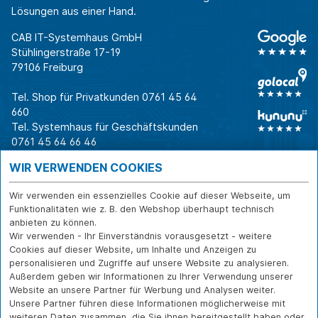
Lösungen aus einer Hand.
CAB IT-Systemhaus GmbH
Stühlingerstraße 17-19
79106 Freiburg
Tel. Shop für Privatkunden
0761 45 64
660
Tel. Systemhaus für Geschäftskunden
0761 45 64 66 46
Warum CAB
IT für
Shops
WIR VERWENDEN COOKIES
Unternehmen
Für Business-
IT-Beratung und
Entscheider
IT-Security
Service
Wir verwenden ein essenzielles Cookie auf dieser Webseite, um
Für IT-Leiter
IT-Infrastruktur
Reparatur
Funktionalitäten wie z. B. den Webshop überhaupt technisch
anbieten zu können.
Für Privatkunden
IT-Service
Onlineshop
Wir verwenden - Ihr Einverständnis vorausgesetzt - weitere
Erfolgsgeschichte
Softwarelösungen
Versand- und
Cookies auf dieser Website, um Inhalte und Anzeigen zu
n
WLAN-Lösungen
Zahlarten
personalisieren und Zugriffe auf unsere Website zu analysieren.
Branchen
Rücksendung und
Außerdem geben wir Informationen zu Ihrer Verwendung unserer
Widerruf
Website an unsere Partner für Werbung und Analysen weiter.
Unsere Partner führen diese Informationen möglicherweise mit
Über CAB
Kontakt
IMPRESSUM
weiteren Daten zusammen, die Sie ihnen bereitgestellt haben oder