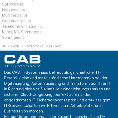
Software
[0]
Netzwerk
[0]
Multimedia
[0]
Gebrauchtes
[0]
Telekommunikation
[0]
Kabel, I/O, Sonstiges
[0]
Sonstiges
[0]
SHOP
NOTEBOOKS
LENOVO
Das CAB IT-Systemhaus betreut als ganzheitlicher IT-
Berater kleine und mittelständische Unternehmen bei der
Digitalisierung, Automatisierung und Transformation Ihrer IT
in Richtung digitaler Zukunft. Mit einer leistungsstarken und
sicheren Cloud-Umgebung, perfekt aufeinander
abgestimmten IT-Sicherheitskonzepten und erstklassigem
IT-Service schaffen wir Effizienz am Arbeitsplatz für ihr
Business von morgen.
Für die Unternehmens-IT der Zukunft - ganzheitliche IT-