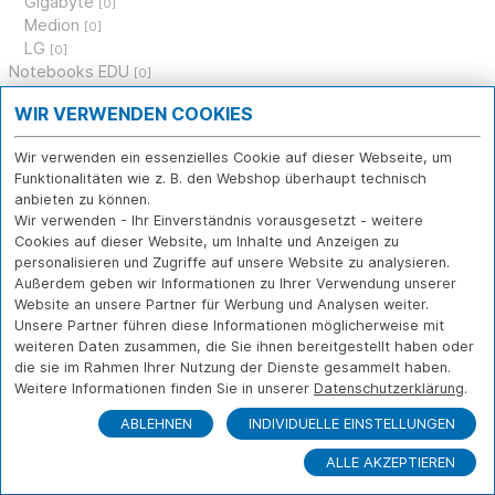
Gigabyte
[0]
Medion
[0]
LG
[0]
Notebooks EDU
[0]
PC Systeme
[9]
WIR VERWENDEN COOKIES
Prozessoren
[0]
Mainboards
[0]
Wir verwenden ein essenzielles Cookie auf dieser Webseite, um
Arbeitsspeicher
[0]
Funktionalitäten wie z. B. den Webshop überhaupt technisch
Festplatten, Speichermedien
[0]
anbieten zu können.
Grafikkarten
[0]
Wir verwenden - Ihr Einverständnis vorausgesetzt - weitere
Gehäuse, Netzteile
[0]
Cookies auf dieser Website, um Inhalte und Anzeigen zu
Laufwerke
[0]
personalisieren und Zugriffe auf unsere Website zu analysieren.
Monitore
[0]
Außerdem geben wir Informationen zu Ihrer Verwendung unserer
Eingabegeräte
Website an unsere Partner für Werbung und Analysen weiter.
[3]
Tablets
Unsere Partner führen diese Informationen möglicherweise mit
[0]
weiteren Daten zusammen, die Sie ihnen bereitgestellt haben oder
Tablet- und Notebookzubehör
[4]
die sie im Rahmen Ihrer Nutzung der Dienste gesammelt haben.
Apple & Zubehör
[0]
Weitere Informationen finden Sie in unserer
Datenschutzerklärung
.
Drucker, Scanner, Multifunktion
[0]
Software
[0]
ABLEHNEN
INDIVIDUELLE EINSTELLUNGEN
Netzwerk
[0]
ALLE AKZEPTIEREN
Multimedia
[0]
Gebrauchtes
[0]