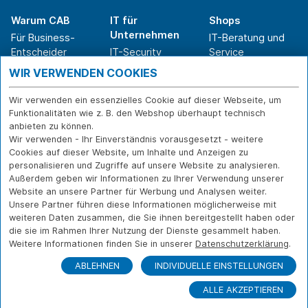
Warum CAB
IT für
Shops
Unternehmen
Für Business-
IT-Beratung und
Entscheider
IT-Security
Service
Für IT-Leiter
IT-Infrastruktur
Reparatur
WIR VERWENDEN COOKIES
Für Privatkunden
IT-Service
Onlineshop
Erfolgsgeschichte
Softwarelösungen
Versand- und
Wir verwenden ein essenzielles Cookie auf dieser Webseite, um
n
WLAN-Lösungen
Zahlarten
Funktionalitäten wie z. B. den Webshop überhaupt technisch
Branchen
Rücksendung und
anbieten zu können.
Widerruf
Wir verwenden - Ihr Einverständnis vorausgesetzt - weitere
Cookies auf dieser Website, um Inhalte und Anzeigen zu
Über CAB
Kontakt
IMPRESSUM
personalisieren und Zugriffe auf unsere Website zu analysieren.
Außerdem geben wir Informationen zu Ihrer Verwendung unserer
Karriere
DATENSCHUTZ
Website an unsere Partner für Werbung und Analysen weiter.
Sponsoring
FERNWARTUNG
Unsere Partner führen diese Informationen möglicherweise mit
Partner
weiteren Daten zusammen, die Sie ihnen bereitgestellt haben oder
News
die sie im Rahmen Ihrer Nutzung der Dienste gesammelt haben.
Weitere Informationen finden Sie in unserer
Datenschutzerklärung
.
ABLEHNEN
INDIVIDUELLE EINSTELLUNGEN
ALLE AKZEPTIEREN
© Copyright CAB IT-SYSTEMHAUS GmbH