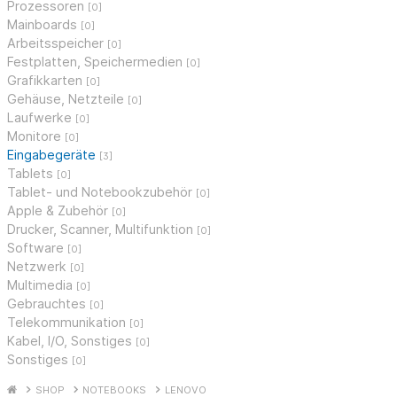
Prozessoren
[0]
Mainboards
[0]
Arbeitsspeicher
[0]
Festplatten, Speichermedien
[0]
Grafikkarten
[0]
Gehäuse, Netzteile
[0]
Laufwerke
[0]
Monitore
[0]
Eingabegeräte
[3]
Tablets
[0]
Tablet- und Notebookzubehör
[0]
Apple & Zubehör
[0]
Drucker, Scanner, Multifunktion
[0]
Software
[0]
Netzwerk
[0]
Multimedia
[0]
Gebrauchtes
[0]
Telekommunikation
[0]
Kabel, I/O, Sonstiges
[0]
Sonstiges
[0]
SHOP
NOTEBOOKS
LENOVO