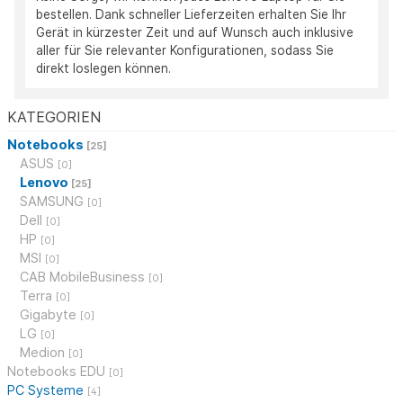
bestellen. Dank schneller Lieferzeiten erhalten Sie Ihr
Gerät in kürzester Zeit und auf Wunsch auch inklusive
aller für Sie relevanter Konfigurationen, sodass Sie
direkt loslegen können.
KATEGORIEN
Notebooks
[25]
ASUS
[0]
Lenovo
[25]
SAMSUNG
[0]
Dell
[0]
HP
[0]
MSI
[0]
CAB MobileBusiness
[0]
Terra
[0]
Gigabyte
[0]
LG
[0]
Medion
[0]
Notebooks EDU
[0]
PC Systeme
[4]