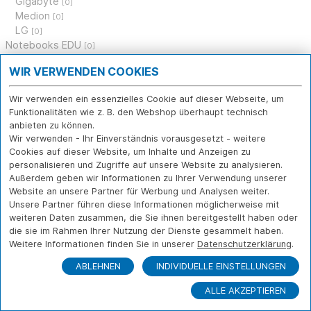
Gigabyte
[0]
Medion
[0]
LG
[0]
Notebooks EDU
[0]
PC Systeme
[9]
WIR VERWENDEN COOKIES
Prozessoren
[0]
Mainboards
[0]
Wir verwenden ein essenzielles Cookie auf dieser Webseite, um
Arbeitsspeicher
[0]
Funktionalitäten wie z. B. den Webshop überhaupt technisch
Festplatten, Speichermedien
[0]
anbieten zu können.
Grafikkarten
[0]
Wir verwenden - Ihr Einverständnis vorausgesetzt - weitere
Gehäuse, Netzteile
[0]
Cookies auf dieser Website, um Inhalte und Anzeigen zu
Laufwerke
[0]
personalisieren und Zugriffe auf unsere Website zu analysieren.
Monitore
[0]
Außerdem geben wir Informationen zu Ihrer Verwendung unserer
Eingabegeräte
Website an unsere Partner für Werbung und Analysen weiter.
[3]
Tablets
Unsere Partner führen diese Informationen möglicherweise mit
[0]
weiteren Daten zusammen, die Sie ihnen bereitgestellt haben oder
Tablet- und Notebookzubehör
[4]
die sie im Rahmen Ihrer Nutzung der Dienste gesammelt haben.
Apple & Zubehör
[0]
Weitere Informationen finden Sie in unserer
Datenschutzerklärung
.
Drucker, Scanner, Multifunktion
[0]
Software
[0]
ABLEHNEN
INDIVIDUELLE EINSTELLUNGEN
Netzwerk
[0]
ALLE AKZEPTIEREN
Multimedia
[0]
Gebrauchtes
[0]