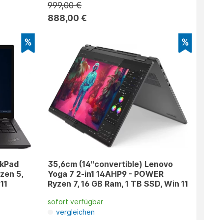
999,00 €
888,00 €
nkPad
35,6cm (14"convertible) Lenovo
zen 5,
Yoga 7 2-in1 14AHP9 - POWER
11
Ryzen 7, 16 GB Ram, 1 TB SSD, Win 11
sofort verfügbar
vergleichen