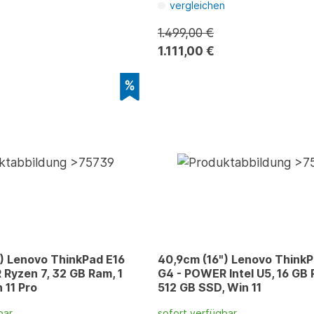
n
vergleichen
1.499,00 €
1.111,00 €
) Lenovo ThinkPad E16
40,9cm (16") Lenovo Think
Ryzen 7, 32 GB Ram, 1
G4 - POWER Intel U5, 16 GB
 11 Pro
512 GB SSD, Win 11
bar
sofort verfügbar