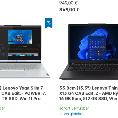
949,00 €
849,00 €
) Lenovo Yoga Slim 7
33,8cm (13,3") Lenovo Thi
 CAB Edit. - POWER i7,
X13 G4 CAB Edit. 2 - AMD Ry
1 TB SSD, Win 11 Pro
16 GB Ram, 512 GB SSD, Win 
bar
sofort verfügbar
n
vergleichen