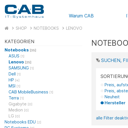
Warum CAB
SHOP
NOTEBOOKS
LENOVO
NOTEBOO
KATEGORIEN
Notebooks
[35]
ASUS
[1]
SUCHEN, FI
Lenovo
[25]
SAMSUNG
[1]
Dell
[1]
SORTIERUN
HP
[4]
Preis, aufs
MSI
[1]
Preis, abst
CAB MobileBusiness
[1]
Neuheit
Terra
[1]
Hersteller
Gigabyte
[0]
Medion
[0]
LG
[0]
alle Filter deakt
Notebooks EDU
[2]
PC Systeme