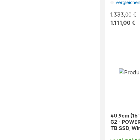
vergleiche
1.333,00 €
1.111,00 €
40,9cm (16"
G2 - POWER 
TB SSD, Win
sofort verfüg