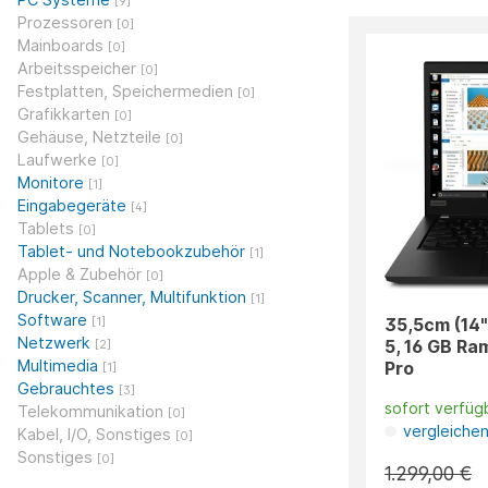
[9]
Prozessoren
[0]
Mainboards
[0]
Arbeitsspeicher
[0]
Festplatten, Speichermedien
[0]
Grafikkarten
[0]
Gehäuse, Netzteile
[0]
Laufwerke
[0]
Monitore
[1]
Eingabegeräte
[4]
Tablets
[0]
Tablet- und Notebookzubehör
[1]
Apple & Zubehör
[0]
Drucker, Scanner, Multifunktion
[1]
Software
35,5cm (14"
[1]
Netzwerk
5, 16 GB Ra
[2]
Multimedia
Pro
[1]
Gebrauchtes
[3]
sofort verfüg
Telekommunikation
[0]
vergleiche
Kabel, I/O, Sonstiges
[0]
Sonstiges
[0]
1.299,00 €