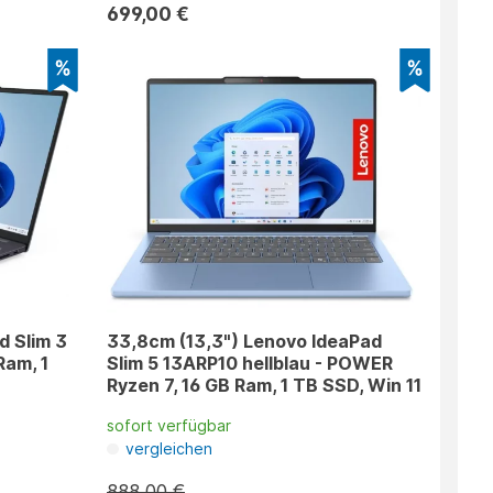
699,00 €
d Slim 3
33,8cm (13,3") Lenovo IdeaPad
Ram, 1
Slim 5 13ARP10 hellblau - POWER
Ryzen 7, 16 GB Ram, 1 TB SSD, Win 11
sofort verfügbar
vergleichen
888,00 €