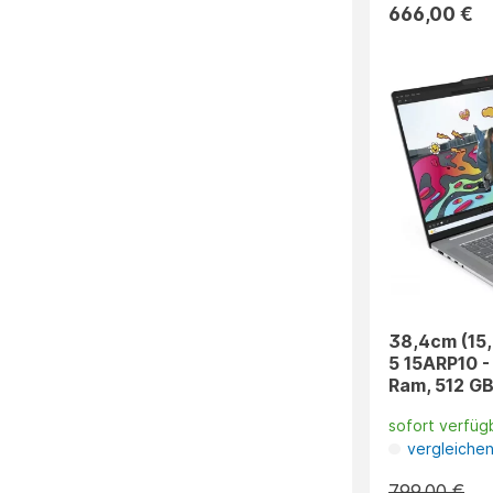
666,00 €
38,4cm (15,
5 15ARP10 -
Ram, 512 GB
sofort verfüg
vergleiche
799,00 €