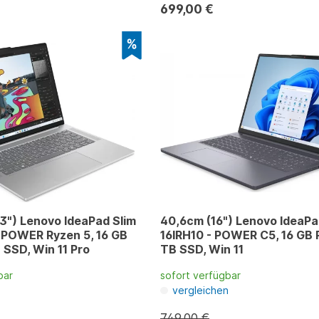
699,00 €
3") Lenovo IdeaPad Slim
40,6cm (16") Lenovo IdeaPa
 POWER Ryzen 5, 16 GB
16IRH10 - POWER C5, 16 GB 
 SSD, Win 11 Pro
TB SSD, Win 11
bar
sofort verfügbar
n
vergleichen
749,00 €