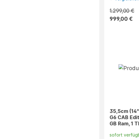
1.299,00 €
999,00 €
35,5cm (14"
G6 CAB Edit
GB Ram, 1 T
sofort verfüg