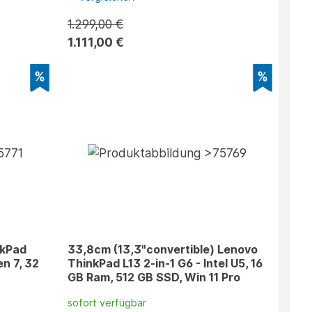
1.299,00 €
1.111,00 €
nkPad
33,8cm (13,3"convertible) Lenovo
n 7, 32
ThinkPad L13 2-in-1 G6 - Intel U5, 16
GB Ram, 512 GB SSD, Win 11 Pro
sofort verfügbar