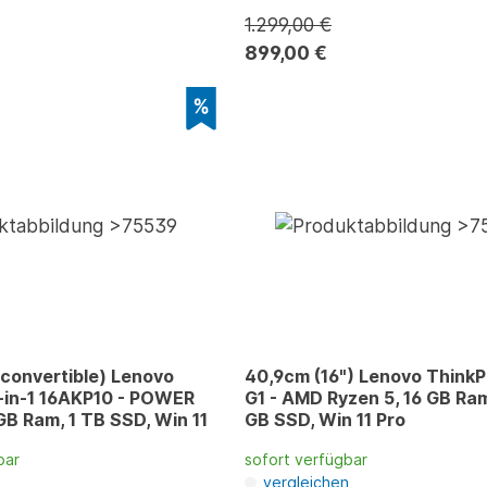
1.299,00 €
899,00 €
convertible) Lenovo
40,9cm (16") Lenovo ThinkP
-in-1 16AKP10 - POWER
G1 - AMD Ryzen 5, 16 GB Ram
 GB Ram, 1 TB SSD, Win 11
GB SSD, Win 11 Pro
bar
sofort verfügbar
n
vergleichen