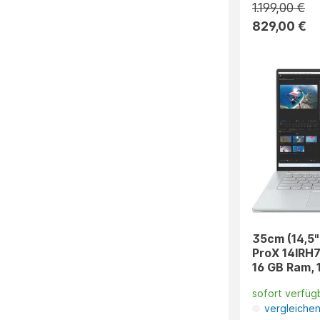
1.199,00 €
829,00 €
35cm (14,5"
ProX 14IRH7
16 GB Ram, 
sofort verfüg
vergleiche