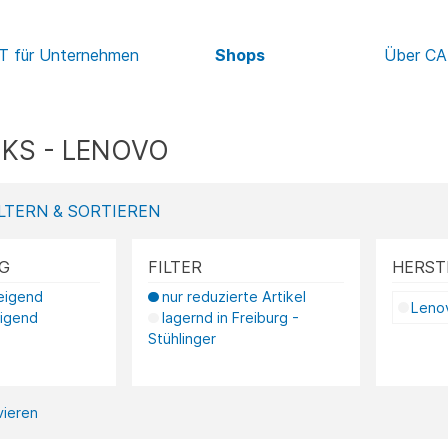
IT für Unternehmen
Shops
Über C
KS - LENOVO
LTERN & SORTIEREN
G
FILTER
HERST
teigend
nur reduzierte Artikel
Leno
eigend
lagernd in Freiburg -
Stühlinger
ivieren