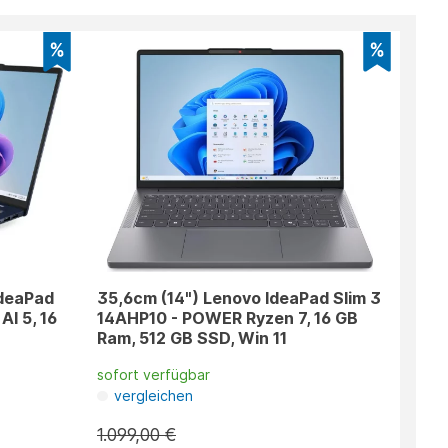
IdeaPad
35,6cm (14") Lenovo IdeaPad Slim 3
AI 5, 16
14AHP10 - POWER Ryzen 7, 16 GB
Ram, 512 GB SSD, Win 11
sofort verfügbar
vergleichen
1.099,00 €