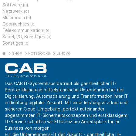
Software
[0]
Netzwerk
[0]
Multimedia
[0]
Gebrauchtes
[0]
Telekommunikation
[0]
Kabel, I/O, Sonstiges
[0]
Sonstiges
[0]
SHOP
NOTEBOOKS
LENOVO
Das CAB IT-Systemhaus betreut als ganzheitlicher IT-
Berater kleine und mittelständische Unternehmen bei der
Digitalisierung, Automatisierung und Transformation Ihrer IT
in Richtung digitaler Zukunft. Mit einer leistungsstarken und
sicheren Cloud-Umgebung, perfekt aufeinander
abgestimmten IT-Sicherheitskonzepten und erstklassigem
IT-Service schaffen wir Effizienz am Arbeitsplatz für ihr
Business von morgen.
Für die Unternehmens-IT der Zukunft - ganzheitliche IT-