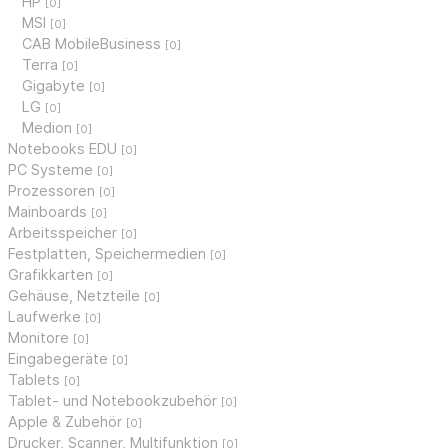
HP
[0]
MSI
[0]
CAB MobileBusiness
[0]
Terra
[0]
Gigabyte
[0]
LG
[0]
Medion
[0]
Notebooks EDU
[0]
PC Systeme
[0]
Prozessoren
[0]
Mainboards
[0]
Arbeitsspeicher
[0]
Festplatten, Speichermedien
[0]
Grafikkarten
[0]
Gehäuse, Netzteile
[0]
Laufwerke
[0]
Monitore
[0]
Eingabegeräte
[0]
Tablets
[0]
Tablet- und Notebookzubehör
[0]
Apple & Zubehör
[0]
Drucker, Scanner, Multifunktion
[0]