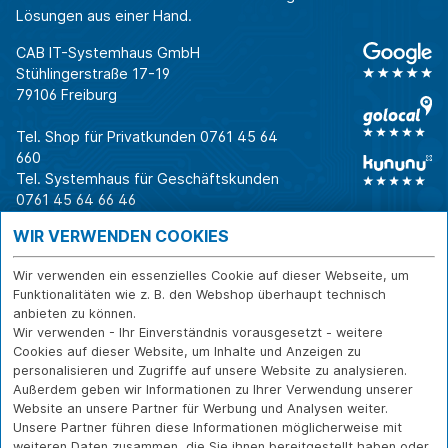
Lösungen aus einer Hand.
CAB IT-Systemhaus GmbH
Stühlingerstraße 17-19
79106 Freiburg
Tel. Shop für Privatkunden
0761 45 64
660
Tel. Systemhaus für Geschäftskunden
0761 45 64 66 46
Warum CAB
IT für
Shops
WIR VERWENDEN COOKIES
Unternehmen
Für Business-
IT-Beratung und
Entscheider
IT-Security
Service
Wir verwenden ein essenzielles Cookie auf dieser Webseite, um
Für IT-Leiter
IT-Infrastruktur
Reparatur
Funktionalitäten wie z. B. den Webshop überhaupt technisch
anbieten zu können.
Für Privatkunden
IT-Service
Onlineshop
Wir verwenden - Ihr Einverständnis vorausgesetzt - weitere
Erfolgsgeschichte
Softwarelösungen
Versand- und
Cookies auf dieser Website, um Inhalte und Anzeigen zu
n
WLAN-Lösungen
Zahlarten
personalisieren und Zugriffe auf unsere Website zu analysieren.
Branchen
Rücksendung und
Außerdem geben wir Informationen zu Ihrer Verwendung unserer
Widerruf
Website an unsere Partner für Werbung und Analysen weiter.
Unsere Partner führen diese Informationen möglicherweise mit
Über CAB
Kontakt
IMPRESSUM
weiteren Daten zusammen, die Sie ihnen bereitgestellt haben oder