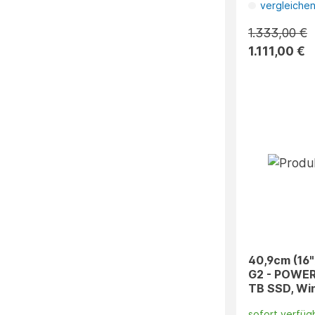
vergleiche
1.333,00 €
1.111,00 €
40,9cm (16"
G2 - POWER 
TB SSD, Win
sofort verfüg