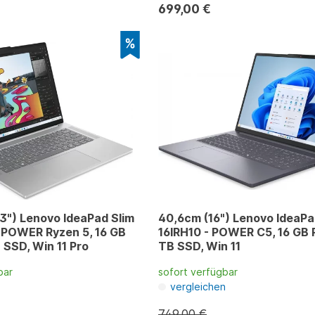
699,00 €
3") Lenovo IdeaPad Slim
40,6cm (16") Lenovo IdeaPa
 POWER Ryzen 5, 16 GB
16IRH10 - POWER C5, 16 GB 
 SSD, Win 11 Pro
TB SSD, Win 11
bar
sofort verfügbar
n
vergleichen
749,00 €