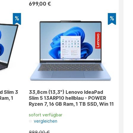
699,00 €
d Slim 3
33,8cm (13,3") Lenovo IdeaPad
Ram, 1
Slim 5 13ARP10 hellblau - POWER
Ryzen 7, 16 GB Ram, 1 TB SSD, Win 11
sofort verfügbar
vergleichen
888,00 €