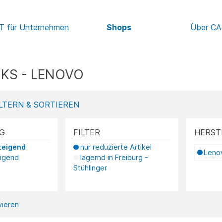
IT für Unternehmen
Shops
Über C
KS - LENOVO
LTERN & SORTIEREN
G
FILTER
HERST
teigend
nur reduzierte Artikel
Leno
eigend
lagernd in Freiburg -
Stühlinger
ivieren