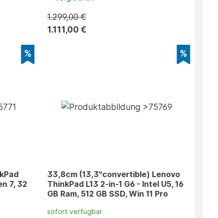
1.299,00 €
1.111,00 €
nkPad
33,8cm (13,3"convertible) Lenovo
n 7, 32
ThinkPad L13 2-in-1 G6 - Intel U5, 16
GB Ram, 512 GB SSD, Win 11 Pro
sofort verfügbar