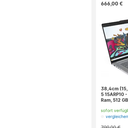
666,00 €
38,4cm (15,
5 15ARP10 -
Ram, 512 GB
sofort verfüg
vergleiche
799,00 €