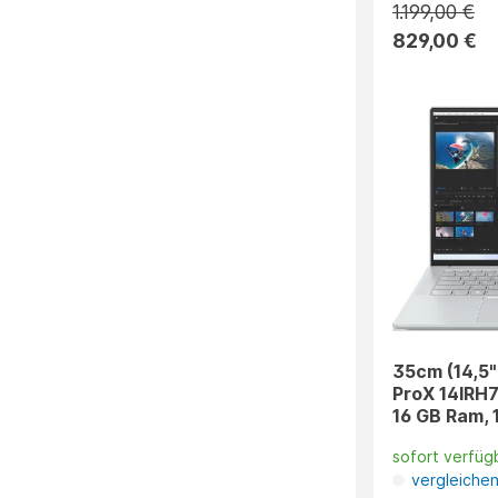
1.199,00 €
829,00 €
35cm (14,5"
ProX 14IRH7
16 GB Ram, 
sofort verfüg
vergleiche