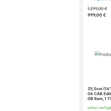
1.299,00 €
999,00 €
35,5cm (14"
G6 CAB Edit
GB Ram, 1 T
sofort verfüg