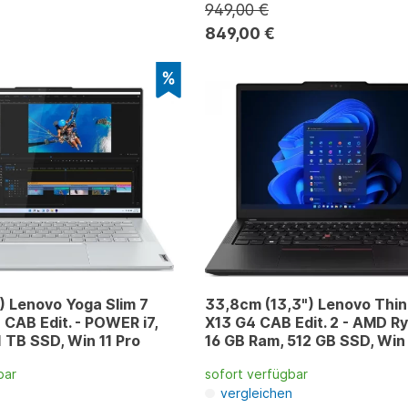
949,00 €
849,00 €
) Lenovo Yoga Slim 7
33,8cm (13,3") Lenovo Thi
 CAB Edit. - POWER i7,
X13 G4 CAB Edit. 2 - AMD Ry
1 TB SSD, Win 11 Pro
16 GB Ram, 512 GB SSD, Win 
bar
sofort verfügbar
n
vergleichen