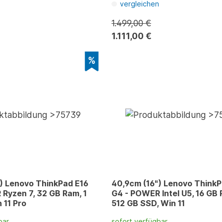
n
vergleichen
1.499,00 €
1.111,00 €
) Lenovo ThinkPad E16
40,9cm (16") Lenovo Think
Ryzen 7, 32 GB Ram, 1
G4 - POWER Intel U5, 16 GB
 11 Pro
512 GB SSD, Win 11
bar
sofort verfügbar