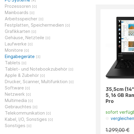
[4]
Prozessoren
[0]
Mainboards
[0]
Arbeitsspeicher
[0]
Festplatten, Speichermedien
[0]
Grafikkarten
[0]
Gehäuse, Netzteile
[0]
Laufwerke
[0]
Monitore
[0]
Eingabegeräte
[3]
Tablets
[0]
Tablet- und Notebookzubehör
[0]
Apple & Zubehör
[0]
Drucker, Scanner, Multifunktion
[0]
Software
35,5cm (14"
[0]
Netzwerk
5, 16 GB Ra
[0]
Multimedia
Pro
[0]
Gebrauchtes
[0]
sofort verfüg
Telekommunikation
[0]
vergleiche
Kabel, I/O, Sonstiges
[0]
Sonstiges
[0]
1.299,00 €