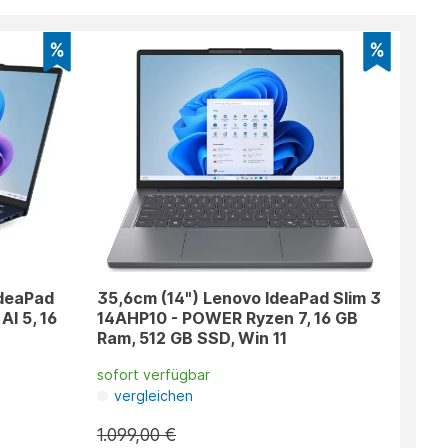
IdeaPad
35,6cm (14") Lenovo IdeaPad Slim 3
AI 5, 16
14AHP10 - POWER Ryzen 7, 16 GB
Ram, 512 GB SSD, Win 11
sofort verfügbar
vergleichen
1.099,00 €