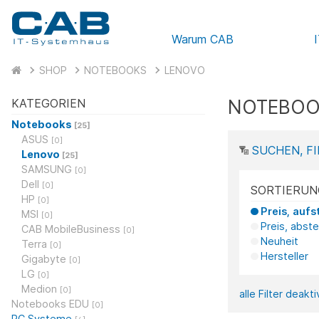
Warum CAB
SHOP
NOTEBOOKS
LENOVO
NOTEBOO
KATEGORIEN
Notebooks
[25]
ASUS
[0]
SUCHEN, FI
Lenovo
[25]
SAMSUNG
[0]
Dell
[0]
SORTIERUN
HP
[0]
Preis, aufs
MSI
[0]
Preis, abst
CAB MobileBusiness
[0]
Neuheit
Terra
[0]
Hersteller
Gigabyte
[0]
LG
[0]
Medion
[0]
alle Filter deakt
Notebooks EDU
[0]
PC Systeme