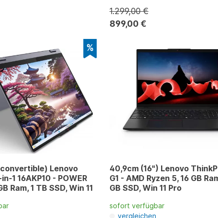
1.299,00 €
899,00 €
convertible) Lenovo
40,9cm (16") Lenovo ThinkP
-in-1 16AKP10 - POWER
G1 - AMD Ryzen 5, 16 GB Ram
 GB Ram, 1 TB SSD, Win 11
GB SSD, Win 11 Pro
bar
sofort verfügbar
n
vergleichen