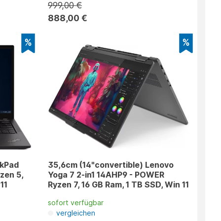
999,00 €
888,00 €
nkPad
35,6cm (14"convertible) Lenovo
zen 5,
Yoga 7 2-in1 14AHP9 - POWER
11
Ryzen 7, 16 GB Ram, 1 TB SSD, Win 11
sofort verfügbar
vergleichen