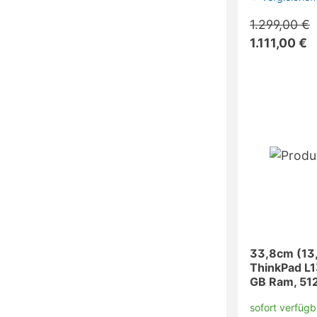
1.299,00 €
1.111,00 €
33,8cm (13,
ThinkPad L13
GB Ram, 512
sofort verfügb