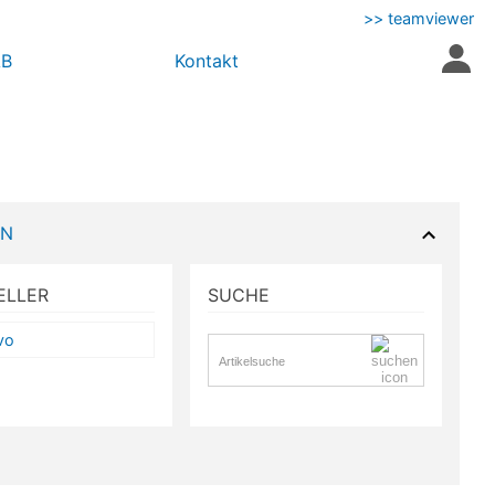
>> teamviewer
AB
Kontakt
EN
ELLER
SUCHE
vo