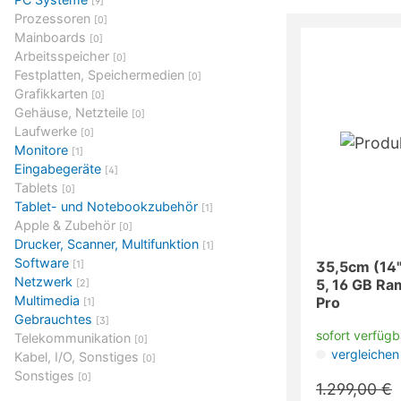
[9]
Prozessoren
[0]
Mainboards
[0]
Arbeitsspeicher
[0]
Festplatten, Speichermedien
[0]
Grafikkarten
[0]
Gehäuse, Netzteile
[0]
Laufwerke
[0]
Monitore
[1]
Eingabegeräte
[4]
Tablets
[0]
Tablet- und Notebookzubehör
[1]
Apple & Zubehör
[0]
Drucker, Scanner, Multifunktion
[1]
Software
35,5cm (14"
[1]
Netzwerk
5, 16 GB Ra
[2]
Multimedia
Pro
[1]
Gebrauchtes
[3]
sofort verfügb
Telekommunikation
[0]
vergleichen
Kabel, I/O, Sonstiges
[0]
Sonstiges
[0]
1.299,00 €