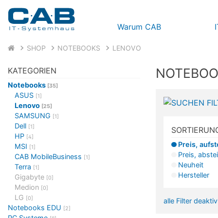
Warum CAB
SHOP
NOTEBOOKS
LENOVO
NOTEBOO
KATEGORIEN
Notebooks
[35]
ASUS
[1]
Lenovo
[25]
SAMSUNG
[1]
Dell
[1]
SORTIERUN
HP
[4]
Preis, aufs
MSI
[1]
Preis, abste
CAB MobileBusiness
[1]
Neuheit
Terra
[1]
Hersteller
Gigabyte
[0]
Medion
[0]
LG
[0]
alle Filter deakti
Notebooks EDU
[2]
PC Systeme