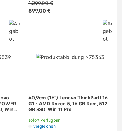
1.299,00 €
899,00 €
novo
40,9cm (16") Lenovo ThinkPad L16
- POWER
G1 - AMD Ryzen 5, 16 GB Ram, 512
D, Win
GB SSD, Win 11 Pro
sofort verfügbar
vergleichen