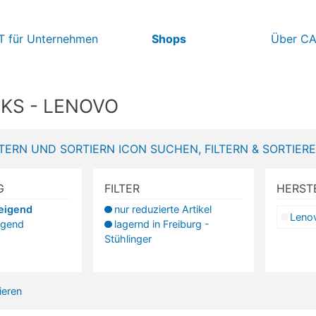
IT für Unternehmen
Shops
Über C
KS - LENOVO
SUCHEN, FILTERN & SORTIER
G
FILTER
HERST
teigend
nur reduzierte Artikel
Leno
igend
lagernd in Freiburg -
Stühlinger
vieren