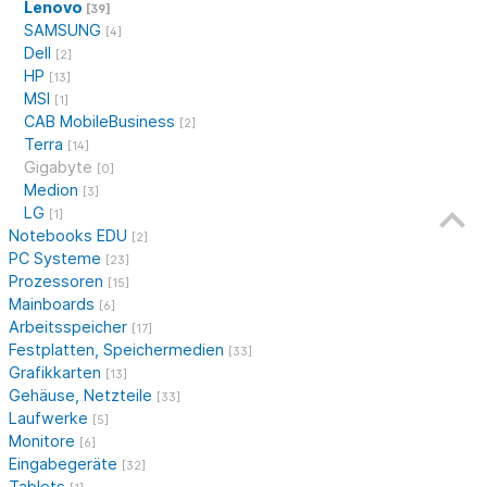
Lenovo
[39]
SAMSUNG
[4]
Dell
[2]
HP
[13]
MSI
[1]
CAB MobileBusiness
[2]
Terra
[14]
Gigabyte
[0]
Medion
[3]
LG
[1]
Notebooks EDU
[2]
PC Systeme
[23]
Prozessoren
[15]
Mainboards
[6]
Arbeitsspeicher
[17]
Festplatten, Speichermedien
[33]
Grafikkarten
[13]
Gehäuse, Netzteile
[33]
Laufwerke
[5]
Monitore
[6]
Eingabegeräte
[32]
Tablets