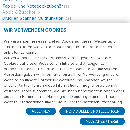
[1]
Tablet- und Notebookzubehör
[28]
Apple & Zubehör
[0]
Drucker, Scanner, Multifunktion
[26]
Software
[10]
WIR VERWENDEN COOKIES
Netzwerk
[24]
Multimedia
[11]
Wir verwenden ein essenzielles Cookie auf dieser Webseite, um
Gebrauchtes
[16]
Funktionalitäten wie z. B. den Webshop überhaupt technisch
Telekommunikation
[2]
anbieten zu können.
Kabel, I/O, Sonstiges
[53]
Wir verwenden - Ihr Einverständnis vorausgesetzt - weitere
Sonstiges
[3]
Cookies auf dieser Website, um Inhalte und Anzeigen zu
personalisieren und Zugriffe auf unsere Website zu analysieren.
SHOP
NOTEBOOKS
LENOVO
Außerdem geben wir Informationen zu Ihrer Verwendung unserer
Website an unsere Partner für Werbung und Analysen weiter.
Unsere Partner führen diese Informationen möglicherweise mit
weiteren Daten zusammen, die Sie ihnen bereitgestellt haben oder
Das CAB IT-Systemhaus betreut als ganzheitlicher IT-
die sie im Rahmen Ihrer Nutzung der Dienste gesammelt haben.
Berater kleine und mittelständische Unternehmen bei der
Weitere Informationen finden Sie in unserer
Datenschutzerklärung
.
Digitalisierung, Automatisierung und Transformation Ihrer IT
in Richtung digitaler Zukunft. Mit einer leistungsstarken und
ABLEHNEN
INDIVIDUELLE EINSTELLUNGEN
sicheren Cloud-Umgebung, perfekt aufeinander
ALLE AKZEPTIEREN
abgestimmten IT-Sicherheitskonzepten und erstklassigem
IT-Service schaffen wir Effizienz am Arbeitsplatz für ihr