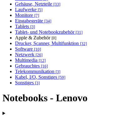
Gehäuse, Netzteile
[33]
Laufwerke
[5]
Monitore
[7]
Eingabegeräte
[34]
Tablets
[3]
Tablet- und Notebookzubehör
[31]
Apple & Zubehör
[0]
Drucker, Scanner, Multifunktion
[32]
Software
[10]
Netzwerk
[26]
Multimedia
[12]
Gebrauchtes
[16]
Telekommunikation
[3]
Kabel, I/O, Sonstiges
[59]
Sonstiges
[3]
Notebooks - Lenovo