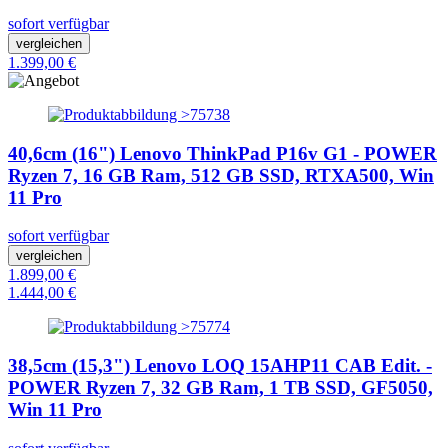
sofort verfügbar
vergleichen
1.399,00 €
40,6cm (16") Lenovo ThinkPad P16v G1 - POWER
Ryzen 7, 16 GB Ram, 512 GB SSD, RTXA500, Win
11 Pro
sofort verfügbar
vergleichen
1.899,00 €
1.444,00 €
38,5cm (15,3") Lenovo LOQ 15AHP11 CAB Edit. -
POWER Ryzen 7, 32 GB Ram, 1 TB SSD, GF5050,
Win 11 Pro