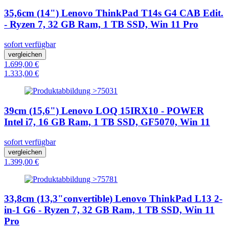
35,6cm (14") Lenovo ThinkPad T14s G4 CAB Edit.
- Ryzen 7, 32 GB Ram, 1 TB SSD, Win 11 Pro
sofort verfügbar
vergleichen
1.699,00 €
1.333,00 €
39cm (15,6") Lenovo LOQ 15IRX10 - POWER
Intel i7, 16 GB Ram, 1 TB SSD, GF5070, Win 11
sofort verfügbar
vergleichen
1.399,00 €
33,8cm (13,3"convertible) Lenovo ThinkPad L13 2-
in-1 G6 - Ryzen 7, 32 GB Ram, 1 TB SSD, Win 11
Pro