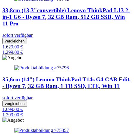
33,8cm (13,3"convertible) Lenovo ThinkPad L13 2-
in-1 G6 - Ryzen 7, 32 GB Ram, 512 GB SSD, Win
11 Pro
sofort verfügbar
vergleichen
1.629,00 €
1.299,00 €
35,6cm (14") Lenovo ThinkPad T14s G4 CAB Edit.
- Ryzen 7, 32 GB Ram, 1 TB SSD, LTE, Win 11
sofort verfügbar
vergleichen
1.699,00 €
1.299,00 €