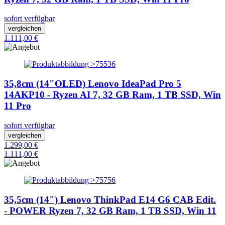
sofort verfügbar
vergleichen
1.111,00 €
35,8cm (14"OLED) Lenovo IdeaPad Pro 5
14AKP10 - Ryzen AI 7, 32 GB Ram, 1 TB SSD, Win
11 Pro
sofort verfügbar
vergleichen
1.299,00 €
1.111,00 €
35,5cm (14") Lenovo ThinkPad E14 G6 CAB Edit.
- POWER Ryzen 7, 32 GB Ram, 1 TB SSD, Win 11