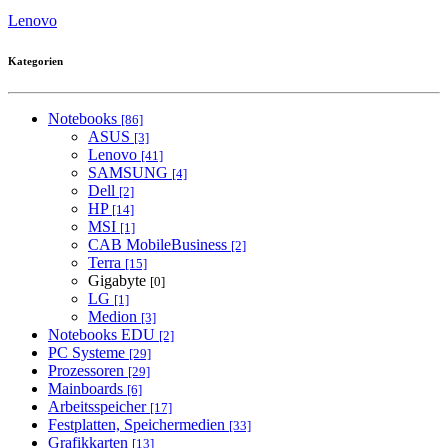
Lenovo
Kategorien
Notebooks
[86]
ASUS
[3]
Lenovo
[41]
SAMSUNG
[4]
Dell
[2]
HP
[14]
MSI
[1]
CAB MobileBusiness
[2]
Terra
[15]
Gigabyte
[0]
LG
[1]
Medion
[3]
Notebooks EDU
[2]
PC Systeme
[29]
Prozessoren
[29]
Mainboards
[6]
Arbeitsspeicher
[17]
Festplatten, Speichermedien
[33]
Grafikkarten
[13]