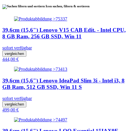
suchen, filtern & sortieren
39,6cm (15,6") Lenovo V15 CAB Edit. - Intel CPU,
8 GB Ram, 256 GB SSD, Win 11
sofort verfügbar
vergleichen
444,00 €
39,6cm (15,6") Lenovo IdeaPad Slim 3i - Intel i3, 8
GB Ram, 512 GB SSD, Win 11 S
sofort verfügbar
vergleichen
499,00 €
39,6cm (15,6") Lenovo LOQ Essential 15IAX9E -