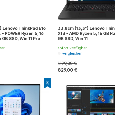
) Lenovo ThinkPad E16
33,8cm (13,3") Lenovo Thi
. - POWER Ryzen 5, 16
X13 - AMD Ryzen 5, 16 GB R
 GB SSD, Win 11 Pro
GB SSD, Win 11
bar
sofort verfügbar
n
vergleichen
1.199,00 €
829,00 €