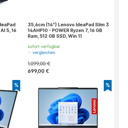
IdeaPad
35,6cm (14") Lenovo IdeaPad Slim 3
AI 5, 16
14AHP10 - POWER Ryzen 7, 16 GB
Ram, 512 GB SSD, Win 11
sofort verfügbar
vergleichen
1.099,00 €
699,00 €