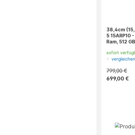
38,4cm (15,
5 15ARP10 -
Ram, 512 GB
sofort verfüg
vergleiche
799,00 €
699,00 €