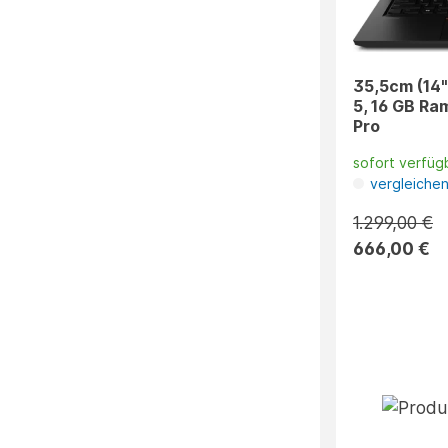
35,5cm (14"
5, 16 GB Ra
Pro
sofort verfüg
vergleiche
1.299,00 €
666,00 €