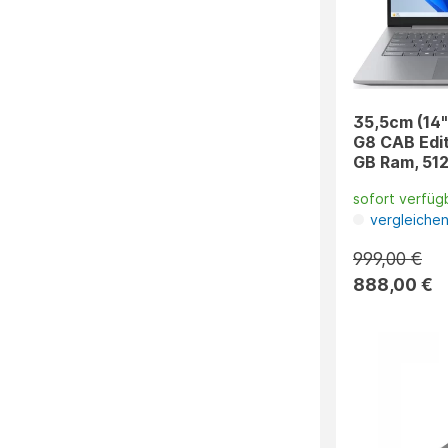
35,5cm (14"
G8 CAB Edit
GB Ram, 512
sofort verfüg
vergleiche
999,00 €
888,00 €