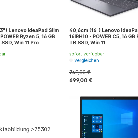
3") Lenovo IdeaPad Slim
40,6cm (16") Lenovo IdeaPa
 POWER Ryzen 5, 16 GB
16IRH10 - POWER C5, 16 GB 
 SSD, Win 11 Pro
TB SSD, Win 11
bar
sofort verfügbar
n
vergleichen
749,00 €
699,00 €