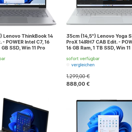
) Lenovo ThinkBook 14
35cm (14,5") Lenovo Yoga S
. - POWER Intel C7, 16
ProX 14IRH7 CAB Edit. - POW
 GB SSD, Win 11 Pro
16 GB Ram, 1 TB SSD, Win 11
bar
sofort verfügbar
n
vergleichen
1.299,00 €
888,00 €