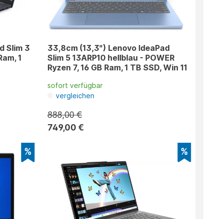
d Slim 3
33,8cm (13,3") Lenovo IdeaPad
Ram, 1
Slim 5 13ARP10 hellblau - POWER
Ryzen 7, 16 GB Ram, 1 TB SSD, Win 11
sofort verfügbar
vergleichen
888,00 €
749,00 €