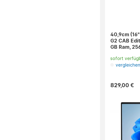
40,9cm (16"
G2 CAB Edit
GB Ram, 256
sofort verfüg
vergleiche
829,00 €