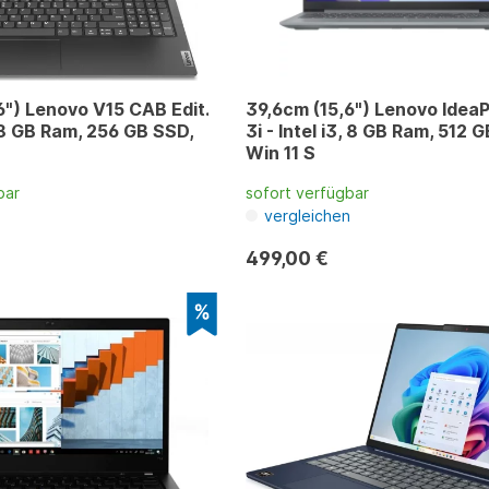
6") Lenovo V15 CAB Edit.
39,6cm (15,6") Lenovo Idea
, 8 GB Ram, 256 GB SSD,
3i - Intel i3, 8 GB Ram, 512 
Win 11 S
bar
sofort verfügbar
n
vergleichen
499,00 €