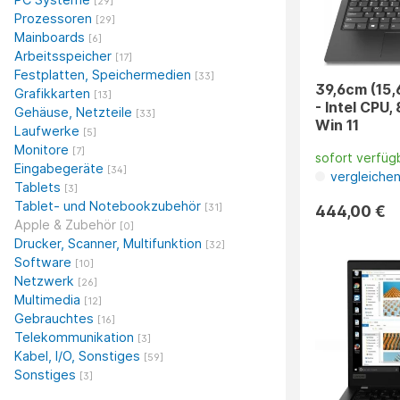
[29]
Prozessoren
[29]
Mainboards
[6]
Arbeitsspeicher
[17]
Festplatten, Speichermedien
[33]
39,6cm (15,
Grafikkarten
[13]
- Intel CPU
Gehäuse, Netzteile
[33]
Win 11
Laufwerke
[5]
Monitore
[7]
sofort verfüg
Eingabegeräte
[34]
vergleiche
Tablets
[3]
Tablet- und Notebookzubehör
444,00 €
[31]
Apple & Zubehör
[0]
Drucker, Scanner, Multifunktion
[32]
Software
[10]
Netzwerk
[26]
Multimedia
[12]
Gebrauchtes
[16]
Telekommunikation
[3]
Kabel, I/O, Sonstiges
[59]
Sonstiges
[3]