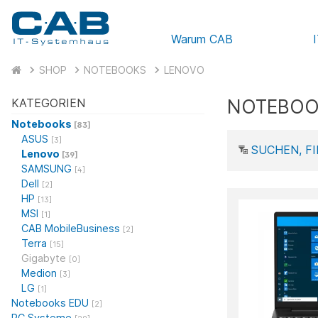
Warum CAB
SHOP
NOTEBOOKS
LENOVO
NOTEBOO
KATEGORIEN
Notebooks
[83]
ASUS
[3]
SUCHEN, FI
Lenovo
[39]
SAMSUNG
[4]
Dell
[2]
HP
[13]
MSI
[1]
CAB MobileBusiness
[2]
Terra
[15]
Gigabyte
[0]
Medion
[3]
LG
[1]
Notebooks EDU
[2]
PC Systeme