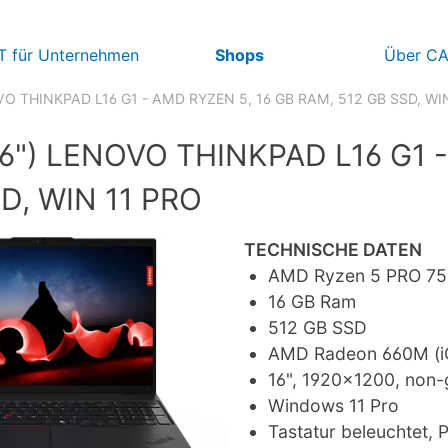
IT für Unternehmen
Shops
Über C
VO THINKPAD L16 G1 - AMD RYZEN 5, 16 GB RAM, 512 GB SSD, WI
16") LENOVO THINKPAD L16 G1 
D, WIN 11 PRO
TECHNISCHE DATEN
AMD Ryzen 5 PRO 75
16 GB Ram
512 GB SSD
AMD Radeon 660M (i
16", 1920x1200, non-g
Windows 11 Pro
Tastatur beleuchtet, P