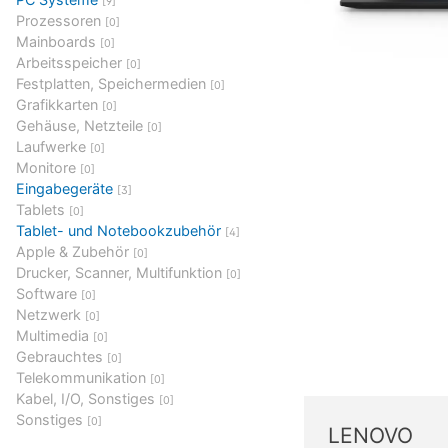
[9]
Prozessoren
[0]
Mainboards
[0]
Arbeitsspeicher
[0]
Festplatten, Speichermedien
[0]
Grafikkarten
[0]
Gehäuse, Netzteile
[0]
Laufwerke
[0]
Monitore
[0]
Eingabegeräte
[3]
Tablets
[0]
Tablet- und Notebookzubehör
[4]
Apple & Zubehör
[0]
Drucker, Scanner, Multifunktion
[0]
Software
[0]
Netzwerk
[0]
Multimedia
[0]
Gebrauchtes
[0]
Telekommunikation
[0]
Kabel, I/O, Sonstiges
[0]
Sonstiges
[0]
LENOVO