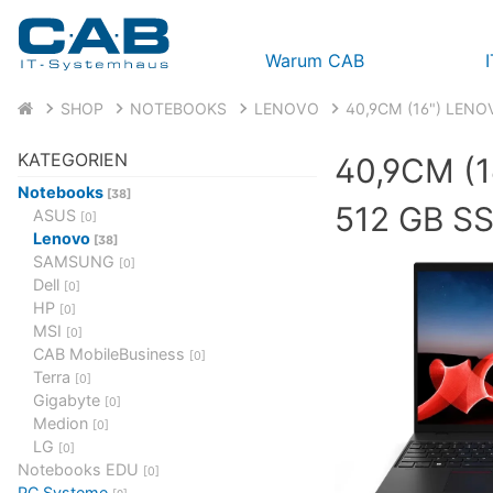
Warum CAB
SHOP
NOTEBOOKS
LENOVO
40,9CM (16") LENO
KATEGORIEN
40,9CM (
Notebooks
[38]
512 GB SS
ASUS
[0]
Lenovo
[38]
SAMSUNG
[0]
Dell
[0]
HP
[0]
MSI
[0]
CAB MobileBusiness
[0]
Terra
[0]
Gigabyte
[0]
Medion
[0]
LG
[0]
Notebooks EDU
[0]
PC Systeme