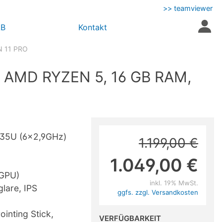
>> teamviewer
AB
Kontakt
N 11 PRO
- AMD RYZEN 5, 16 GB RAM,
35U (6x2,9GHz)
1.199,00 €
1.049,00 €
GPU)
inkl. 19% MwSt.
lare, IPS
ggfs. zzgl. Versandkosten
ointing Stick,
VERFÜGBARKEIT