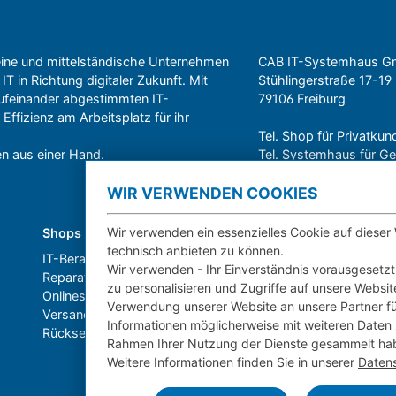
leine und mittelständische Unternehmen
CAB IT-Systemhaus 
IT in Richtung digitaler Zukunft. Mit
Stühlingerstraße 17-19
ufeinander abgestimmten IT-
79106 Freiburg
ffizienz am Arbeitsplatz für ihr
Tel. Shop für Privatku
n aus einer Hand.
Tel. Systemhaus für 
WIR VERWENDEN COOKIES
Wir verwenden ein essenzielles Cookie auf dieser
Shops
Über CAB
technisch anbieten zu können.
IT-Beratung und Service
Karriere
Wir verwenden - Ihr Einverständnis vorausgesetzt
Reparatur
Sponsoring
zu personalisieren und Zugriffe auf unsere Websi
Onlineshop
Partner
Verwendung unserer Website an unsere Partner fü
Versand- und Zahlarten
News
Informationen möglicherweise mit weiteren Daten 
Rücksendung und Widerruf
Rahmen Ihrer Nutzung der Dienste gesammelt ha
Weitere Informationen finden Sie in unserer
Daten