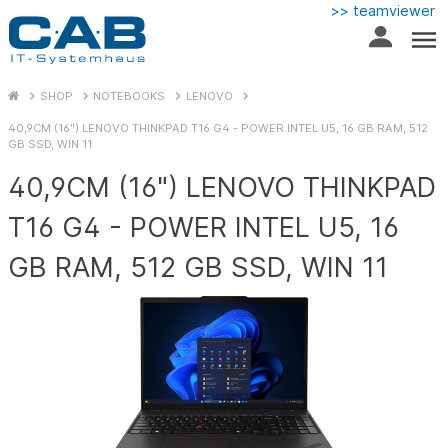
>> teamviewer
SHOP
NOTEBOOKS
LENOVO
40,9CM (16") LENOVO THINKPAD T16 G4 - POWER INTEL U5, 16 GB RAM, 512
GB SSD, WIN 11
40,9CM (16") LENOVO THINKPAD
T16 G4 - POWER INTEL U5, 16
GB RAM, 512 GB SSD, WIN 11