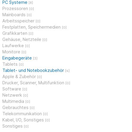
PC Systeme
[8]
Prozessoren
[0]
Mainboards
[0]
Arbeitsspeicher
[0]
Festplatten, Speichermedien
[0]
Grafikkarten
[0]
Gehäuse, Netzteile
[0]
Laufwerke
[0]
Monitore
[0]
Eingabegeräte
[3]
Tablets
[0]
Tablet- und Notebookzubehör
[4]
Apple & Zubehör
[0]
Drucker, Scanner, Multifunktion
[0]
Software
[0]
Netzwerk
[0]
Multimedia
[0]
Gebrauchtes
[0]
Telekommunikation
[0]
Kabel, I/O, Sonstiges
[0]
Sonstiges
[0]