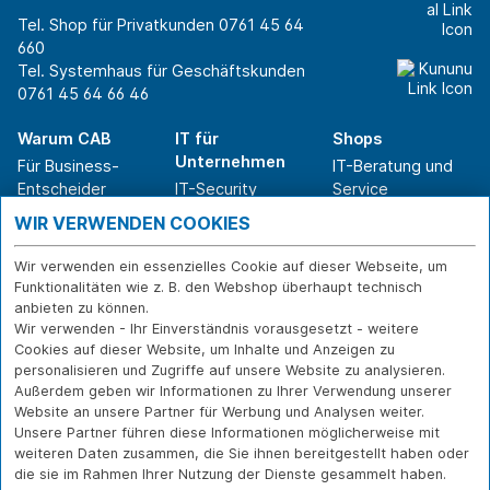
Tel. Shop für Privatkunden
0761 45 64
660
Tel. Systemhaus für Geschäftskunden
0761 45 64 66 46
Warum CAB
IT für
Shops
Unternehmen
Für Business-
IT-Beratung und
Entscheider
IT-Security
Service
Für IT-Leiter
IT-Infrastruktur
Reparatur
WIR VERWENDEN COOKIES
Für Privatkunden
IT-Service
Onlineshop
Erfolgsgeschichte
Softwarelösungen
Versand- und
Wir verwenden ein essenzielles Cookie auf dieser Webseite, um
n
WLAN-Lösungen
Zahlarten
Funktionalitäten wie z. B. den Webshop überhaupt technisch
Branchen
Rücksendung und
anbieten zu können.
Widerruf
Wir verwenden - Ihr Einverständnis vorausgesetzt - weitere
Cookies auf dieser Website, um Inhalte und Anzeigen zu
Über CAB
Kontakt
IMPRESSUM
personalisieren und Zugriffe auf unsere Website zu analysieren.
Außerdem geben wir Informationen zu Ihrer Verwendung unserer
Karriere
DATENSCHUTZ
Website an unsere Partner für Werbung und Analysen weiter.
Sponsoring
FERNWARTUNG
Unsere Partner führen diese Informationen möglicherweise mit
Partner
weiteren Daten zusammen, die Sie ihnen bereitgestellt haben oder
News
die sie im Rahmen Ihrer Nutzung der Dienste gesammelt haben.