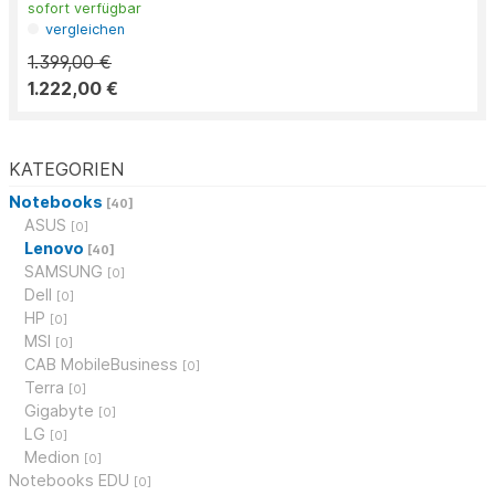
sofort verfügbar
vergleichen
1.399,00 €
1.222,00 €
KATEGORIEN
Notebooks
[40]
ASUS
[0]
Lenovo
[40]
SAMSUNG
[0]
Dell
[0]
HP
[0]
MSI
[0]
CAB MobileBusiness
[0]
Terra
[0]
Gigabyte
[0]
LG
[0]
Medion
[0]
Notebooks EDU
[0]