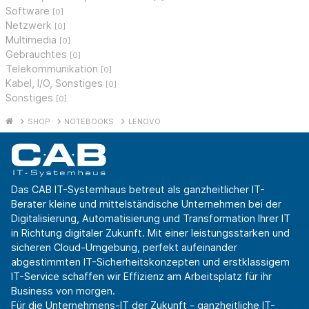
Software
[0]
Netzwerk
[0]
Multimedia
[0]
Gebrauchtes
[0]
Telekommunikation
[0]
Kabel, I/O, Sonstiges
[0]
Sonstiges
[0]
SHOP
NOTEBOOKS
LENOVO
Das CAB IT-Systemhaus betreut als ganzheitlicher IT-
Berater kleine und mittelständische Unternehmen bei der
Digitalisierung, Automatisierung und Transformation Ihrer IT
in Richtung digitaler Zukunft. Mit einer leistungsstarken und
sicheren Cloud-Umgebung, perfekt aufeinander
abgestimmten IT-Sicherheitskonzepten und erstklassigem
IT-Service schaffen wir Effizienz am Arbeitsplatz für ihr
Business von morgen.
Für die Unternehmens-IT der Zukunft - ganzheitliche IT-