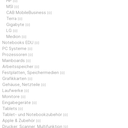
HP
[0]
MSI
[0]
CAB MobileBusiness
[0]
Terra
[0]
Gigabyte
[0]
LG
[0]
Medion
[0]
Notebooks EDU
[0]
PC Systeme
[0]
Prozessoren
[0]
Mainboards
[0]
Arbeitsspeicher
[0]
Festplatten, Speichermedien
[0]
Grafikkarten
[0]
Gehäuse, Netzteile
[0]
Laufwerke
[0]
Monitore
[0]
Eingabegeräte
[0]
Tablets
[0]
Tablet- und Notebookzubehör
[0]
Apple & Zubehör
[0]
Drucker, Scanner, Multifunktion
[0]