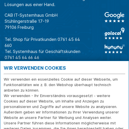
Lösungen aus einer Hand.
CAB IT-Systemhaus GmbH
Stühlingerstraße 17-19
79106 Freiburg
Tel. Shop für Privatkunden
0761 45 64
660
Tel. Systemhaus für Geschäftskunden
0761 45 64 66 46
Warum CAB
IT für
Shops
WIR VERWENDEN COOKIES
Unternehmen
Für Business-
IT-Beratung und
Entscheider
IT-Security
Service
Wir verwenden ein essenzielles Cookie auf dieser Webseite, um
Für IT-Leiter
IT-Infrastruktur
Reparatur
Funktionalitäten wie z. B. den Webshop überhaupt technisch
anbieten zu können.
Für Privatkunden
IT-Service
Onlineshop
Wir verwenden - Ihr Einverständnis vorausgesetzt - weitere
Erfolgsgeschichte
Softwarelösungen
Versand- und
Cookies auf dieser Website, um Inhalte und Anzeigen zu
n
WLAN-Lösungen
Zahlarten
personalisieren und Zugriffe auf unsere Website zu analysieren.
Branchen
Rücksendung und
Außerdem geben wir Informationen zu Ihrer Verwendung unserer
Widerruf
Website an unsere Partner für Werbung und Analysen weiter.
Unsere Partner führen diese Informationen möglicherweise mit
Über CAB
Kontakt
IMPRESSUM
weiteren Daten zusammen, die Sie ihnen bereitgestellt haben oder