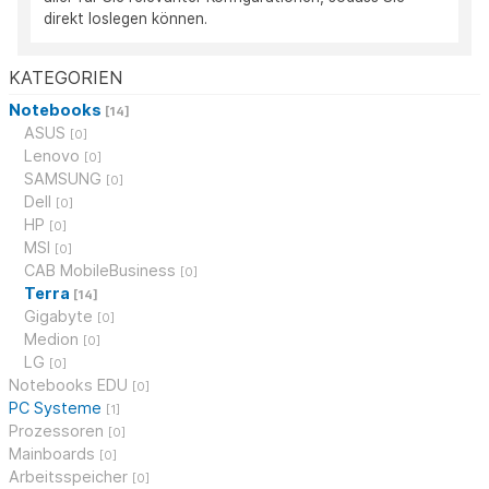
direkt loslegen können.
KATEGORIEN
Notebooks
[14]
ASUS
[0]
Lenovo
[0]
SAMSUNG
[0]
Dell
[0]
HP
[0]
MSI
[0]
CAB MobileBusiness
[0]
Terra
[14]
Gigabyte
[0]
Medion
[0]
LG
[0]
Notebooks EDU
[0]
PC Systeme
[1]
Prozessoren
[0]
Mainboards
[0]
Arbeitsspeicher
[0]