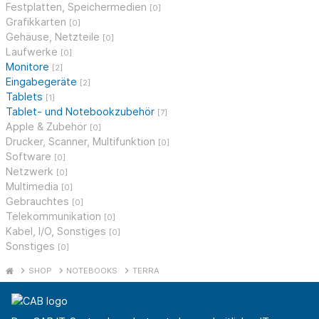
Festplatten, Speichermedien
[0]
Grafikkarten
[0]
Gehäuse, Netzteile
[0]
Laufwerke
[0]
Monitore
[2]
Eingabegeräte
[2]
Tablets
[1]
Tablet- und Notebookzubehör
[7]
Apple & Zubehör
[0]
Drucker, Scanner, Multifunktion
[0]
Software
[0]
Netzwerk
[0]
Multimedia
[0]
Gebrauchtes
[0]
Telekommunikation
[0]
Kabel, I/O, Sonstiges
[0]
Sonstiges
[0]
SHOP
NOTEBOOKS
TERRA