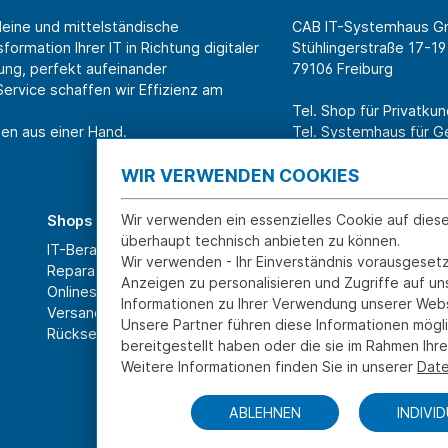
leine und mittelständische
CAB IT-Systemhaus 
ormation Ihrer IT in Richtung digitaler
Stühlingerstraße 17-19
ung, perfekt aufeinander
79106 Freiburg
rvice schaffen wir Effizienz am
Tel. Shop für Privatk
en aus einer Hand.
Tel. Systemhaus für 
WIR VERWENDEN COOKIES
Wir verwenden ein essenzielles Cookie auf dies
Shops
Über CAB
überhaupt technisch anbieten zu können.
IT-Beratung und Service
Karriere
Wir verwenden - Ihr Einverständnis vorausgesetz
Reparatur
Sponsoring
Anzeigen zu personalisieren und Zugriffe auf u
Onlineshop
Partner
Informationen zu Ihrer Verwendung unserer Webs
Versand- und Zahlarten
News
Unsere Partner führen diese Informationen mögl
Rücksendung und Widerruf
bereitgestellt haben oder die sie im Rahmen Ih
Weitere Informationen finden Sie in unserer
Date
ABLEHNEN
INDIVI