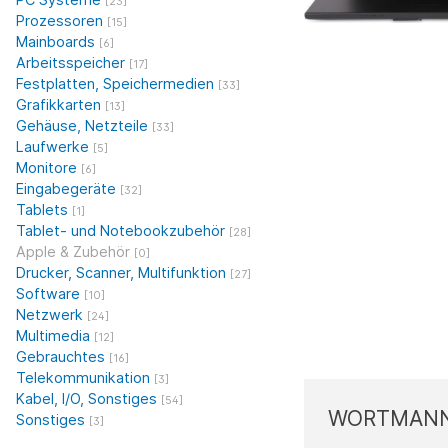
[23]
Prozessoren
[15]
Mainboards
[6]
Arbeitsspeicher
[17]
Festplatten, Speichermedien
[33]
Grafikkarten
[13]
Gehäuse, Netzteile
[33]
Laufwerke
[5]
Monitore
[6]
Eingabegeräte
[32]
Tablets
[1]
Tablet- und Notebookzubehör
[28]
Apple & Zubehör
[0]
Drucker, Scanner, Multifunktion
[27]
Software
[10]
Netzwerk
[24]
Multimedia
[12]
Gebrauchtes
[16]
Telekommunikation
[3]
Kabel, I/O, Sonstiges
[54]
WORTMANN 
Sonstiges
[3]