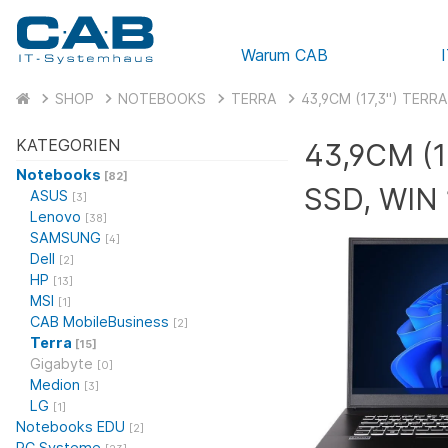
Warum CAB
SHOP
NOTEBOOKS
TERRA
43,9CM (17,3") TERRA
KATEGORIEN
43,9CM (1
Notebooks
[82]
SSD, WIN 
ASUS
[3]
Lenovo
[38]
SAMSUNG
[4]
Dell
[2]
HP
[13]
MSI
[1]
CAB MobileBusiness
[2]
Terra
[15]
Gigabyte
[0]
Medion
[3]
LG
[1]
Notebooks EDU
[2]
PC Systeme