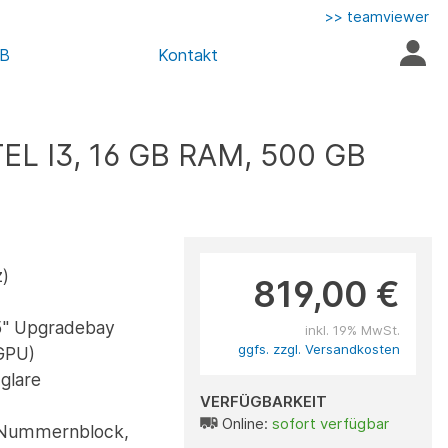
>> teamviewer
AB
Kontakt
TEL I3, 16 GB RAM, 500 GB
)
819,00 €
5" Upgradebay
inkl. 19% MwSt.
ggfs. zzgl. Versandkosten
iGPU)
-glare
VERFÜGBARKEIT
Online:
sofort verfügbar
, Nummernblock,