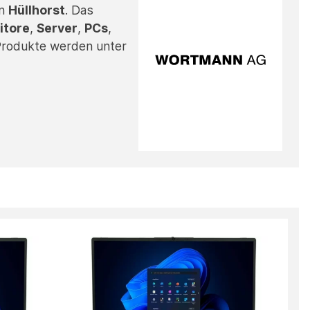
in
Hüllhorst
. Das
itore
,
Server
,
PCs
,
 Produkte werden unter