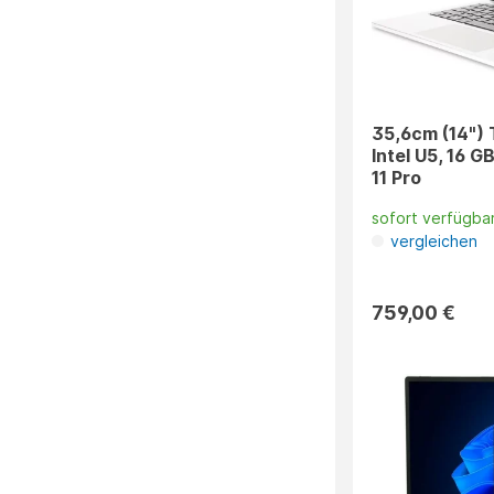
35,6cm (14") 
Intel U5, 16 
11 Pro
sofort verfügba
vergleichen
759,00 €