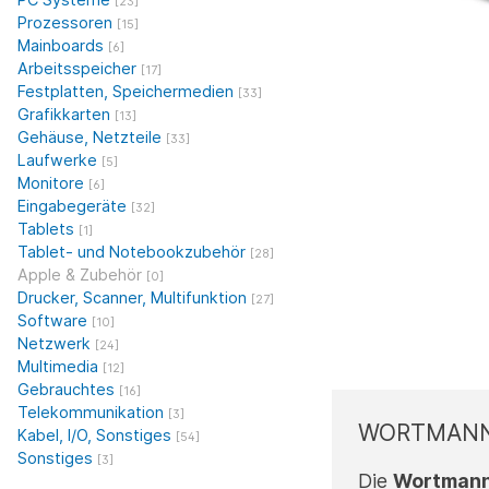
[23]
Prozessoren
[15]
Mainboards
[6]
Arbeitsspeicher
[17]
Festplatten, Speichermedien
[33]
Grafikkarten
[13]
Gehäuse, Netzteile
[33]
Laufwerke
[5]
Monitore
[6]
Eingabegeräte
[32]
Tablets
[1]
Tablet- und Notebookzubehör
[28]
Apple & Zubehör
[0]
Drucker, Scanner, Multifunktion
[27]
Software
[10]
Netzwerk
[24]
Multimedia
[12]
Gebrauchtes
[16]
Telekommunikation
[3]
WORTMANN 
Kabel, I/O, Sonstiges
[54]
Sonstiges
[3]
Die
Wortman