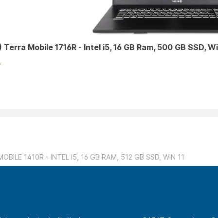
 Terra Mobile 1716R - Intel i5, 16 GB Ram, 500 GB SSD, Wi
r
OBILE 1410R - INTEL I5, 16 GB RAM, 512 GB SSD, WIN 11