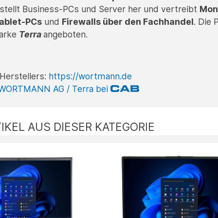
tellt Business-PCs und Server her und vertreibt
Mon
ablet-PCs
und
Firewalls über den Fachhandel
. Die
Marke
Terra
angeboten.
Herstellers:
https://wortmann.de
 WORTMANN AG / Terra bei
IKEL AUS DIESER KATEGORIE