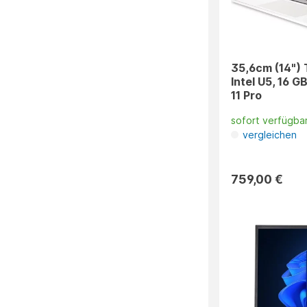
35,6cm (14") 
Intel U5, 16 
11 Pro
sofort verfügba
vergleichen
759,00 €