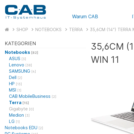
Warum CAB
SHOP
NOTEBOOKS
TERRA
35,6CM (14") TERRA M
KATEGORIEN
35,6CM (1
Notebooks
[82]
WIN 11
ASUS
[3]
Lenovo
[38]
SAMSUNG
[4]
Dell
[2]
HP
[13]
MSI
[1]
CAB MobileBusiness
[2]
Terra
[15]
Gigabyte
[0]
Medion
[3]
LG
[1]
Notebooks EDU
[2]
PC Systeme