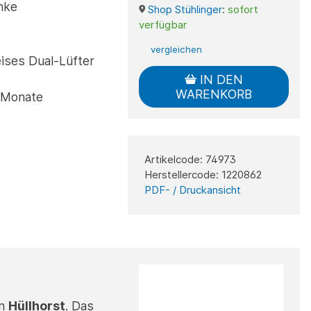
inke
Shop Stühlinger
:
sofort
verfügbar
vergleichen
ises Dual-Lüfter
IN DEN
WARENKORB
4 Monate
Artikelcode: 74973
Herstellercode: 1220862
PDF- / Druckansicht
in
Hüllhorst
. Das