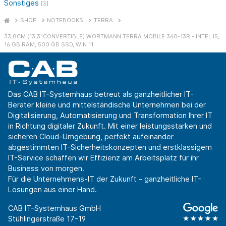
Sonstiges
[3]
SHOP
NOTEBOOKS
TERRA
33,8CM (13,3"CONVERTIBLE) WORTMANN TERRA MOBILE 360-13R - INTEL I5,
16 GB RAM, 500 GB SSD, WIN 11
Das CAB IT-Systemhaus betreut als ganzheitlicher IT-
Berater kleine und mittelständische Unternehmen bei der
Digitalisierung, Automatisierung und Transformation Ihrer IT
in Richtung digitaler Zukunft. Mit einer leistungsstarken und
sicheren Cloud-Umgebung, perfekt aufeinander
abgestimmten IT-Sicherheitskonzepten und erstklassigem
IT-Service schaffen wir Effizienz am Arbeitsplatz für ihr
Business von morgen.
Für die Unternehmens-IT der Zukunft - ganzheitliche IT-
Lösungen aus einer Hand.
CAB IT-Systemhaus GmbH
Stühlingerstraße 17-19