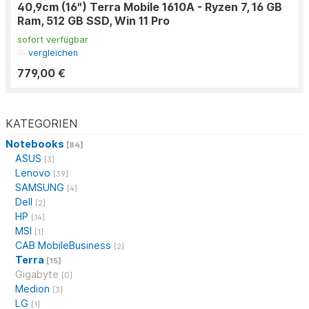
40,9cm (16") Terra Mobile 1610A - Ryzen 7, 16 GB
Ram, 512 GB SSD, Win 11 Pro
sofort verfügbar
vergleichen
779,00 €
KATEGORIEN
Notebooks
[84]
ASUS
[3]
Lenovo
[39]
SAMSUNG
[4]
Dell
[2]
HP
[14]
MSI
[1]
CAB MobileBusiness
[2]
Terra
[15]
Gigabyte
[0]
Medion
[3]
LG
[1]