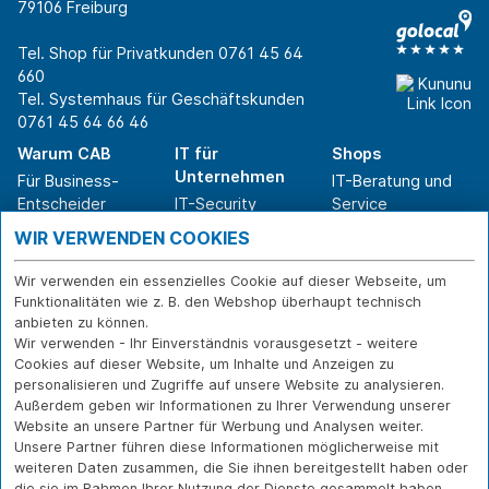
79106 Freiburg
Tel. Shop für Privatkunden
0761 45 64
660
Tel. Systemhaus für Geschäftskunden
0761 45 64 66 46
Warum CAB
IT für
Shops
Unternehmen
Für Business-
IT-Beratung und
Entscheider
IT-Security
Service
Für IT-Leiter
IT-Infrastruktur
Reparatur
WIR VERWENDEN COOKIES
Für Privatkunden
IT-Service
Onlineshop
Erfolgsgeschichte
Softwarelösungen
Versand- und
Wir verwenden ein essenzielles Cookie auf dieser Webseite, um
n
WLAN-Lösungen
Zahlarten
Funktionalitäten wie z. B. den Webshop überhaupt technisch
Branchen
Rücksendung und
anbieten zu können.
Widerruf
Wir verwenden - Ihr Einverständnis vorausgesetzt - weitere
Cookies auf dieser Website, um Inhalte und Anzeigen zu
Über CAB
Kontakt
IMPRESSUM
personalisieren und Zugriffe auf unsere Website zu analysieren.
Außerdem geben wir Informationen zu Ihrer Verwendung unserer
Karriere
DATENSCHUTZ
Website an unsere Partner für Werbung und Analysen weiter.
Sponsoring
FERNWARTUNG
Unsere Partner führen diese Informationen möglicherweise mit
Partner
weiteren Daten zusammen, die Sie ihnen bereitgestellt haben oder
News
die sie im Rahmen Ihrer Nutzung der Dienste gesammelt haben.