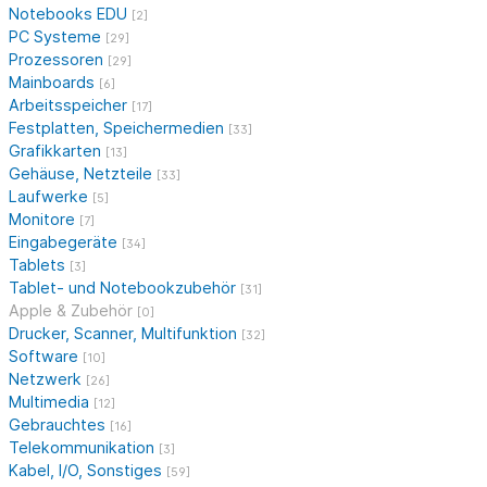
Notebooks EDU
[2]
PC Systeme
[29]
Prozessoren
[29]
Mainboards
[6]
Arbeitsspeicher
[17]
Festplatten, Speichermedien
[33]
Grafikkarten
[13]
Gehäuse, Netzteile
[33]
Laufwerke
[5]
Monitore
[7]
Eingabegeräte
[34]
Tablets
[3]
Tablet- und Notebookzubehör
[31]
Apple & Zubehör
[0]
Drucker, Scanner, Multifunktion
[32]
Software
[10]
Netzwerk
[26]
Multimedia
[12]
Gebrauchtes
[16]
Telekommunikation
[3]
Kabel, I/O, Sonstiges
[59]