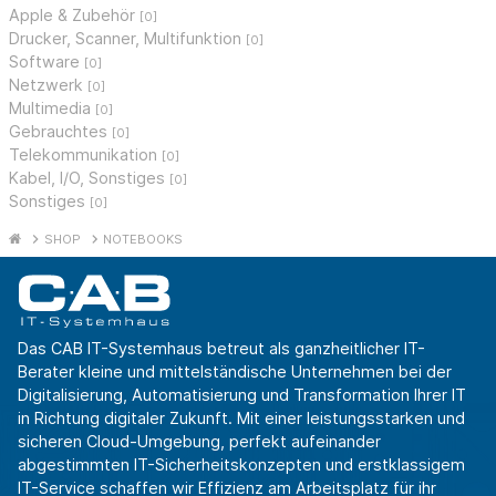
Apple & Zubehör
[0]
Drucker, Scanner, Multifunktion
[0]
Software
[0]
Netzwerk
[0]
Multimedia
[0]
Gebrauchtes
[0]
Telekommunikation
[0]
Kabel, I/O, Sonstiges
[0]
Sonstiges
[0]
SHOP
NOTEBOOKS
Das CAB IT-Systemhaus betreut als ganzheitlicher IT-
Berater kleine und mittelständische Unternehmen bei der
Digitalisierung, Automatisierung und Transformation Ihrer IT
in Richtung digitaler Zukunft. Mit einer leistungsstarken und
sicheren Cloud-Umgebung, perfekt aufeinander
abgestimmten IT-Sicherheitskonzepten und erstklassigem
IT-Service schaffen wir Effizienz am Arbeitsplatz für ihr