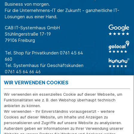
Business von morgen.
Für die Unternehmens-IT der Zukunft - ganzheitliche IT-
Lösungen aus einer Hand.
CAB IT-Systemhaus GmbH
Stühlingerstraße 17-19
79106 Freiburg
Tel. Shop für Privatkunden
0761 45 64
660
Tel. Systemhaus für Geschäftskunden
0761 45 64 66 46
Warum CAB
IT für
Shops
WIR VERWENDEN COOKIES
Unternehmen
Für Business-
IT-Beratung und
Entscheider
IT-Security
Service
Wir verwenden ein essenzielles Cookie auf dieser Webseite, um
Für IT-Leiter
IT-Infrastruktur
Reparatur
Funktionalitäten wie z. B. den Webshop überhaupt technisch
anbieten zu können.
Für Privatkunden
IT-Service
Onlineshop
Wir verwenden - Ihr Einverständnis vorausgesetzt - weitere
Erfolgsgeschichte
Softwarelösungen
Versand- und
Cookies auf dieser Website, um Inhalte und Anzeigen zu
n
WLAN-Lösungen
Zahlarten
personalisieren und Zugriffe auf unsere Website zu analysieren.
Branchen
Rücksendung und
Außerdem geben wir Informationen zu Ihrer Verwendung unserer
Widerruf