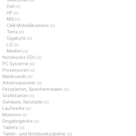
[0]
Dell
[0]
HP
[0]
MSI
[0]
CAB MobileBusiness
[0]
Terra
[0]
Gigabyte
[0]
LG
[0]
Medion
[0]
Notebooks EDU
[0]
PC Systeme
[0]
Prozessoren
[0]
Mainboards
[0]
Arbeitsspeicher
[0]
Festplatten, Speichermedien
[0]
Grafikkarten
[0]
Gehäuse, Netzteile
[0]
Laufwerke
[0]
Monitore
[0]
Eingabegeräte
[0]
Tablets
[0]
Tablet- und Notebookzubehör
[0]