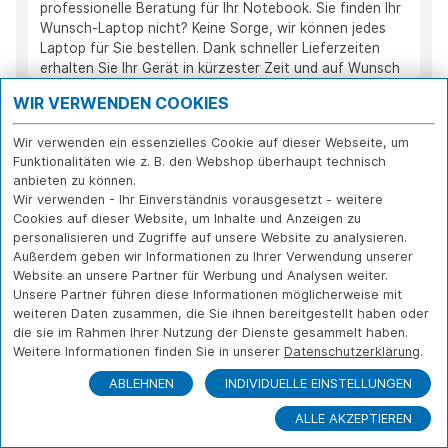
professionelle Beratung für Ihr Notebook. Sie finden Ihr
Wunsch-Laptop nicht? Keine Sorge, wir können jedes
Laptop für Sie bestellen. Dank schneller Lieferzeiten
erhalten Sie Ihr Gerät in kürzester Zeit und auf Wunsch
auch inklusive aller für Sie relevanter Konfigurationen,
WIR VERWENDEN COOKIES
sodass Sie direkt loslegen können.
Wir verwenden ein essenzielles Cookie auf dieser Webseite, um
KATEGORIEN
Funktionalitäten wie z. B. den Webshop überhaupt technisch
anbieten zu können.
Notebooks
[41]
Wir verwenden - Ihr Einverständnis vorausgesetzt - weitere
ASUS
[0]
Cookies auf dieser Website, um Inhalte und Anzeigen zu
Lenovo
[41]
personalisieren und Zugriffe auf unsere Website zu analysieren.
SAMSUNG
Außerdem geben wir Informationen zu Ihrer Verwendung unserer
[0]
Dell
Website an unsere Partner für Werbung und Analysen weiter.
[0]
Unsere Partner führen diese Informationen möglicherweise mit
HP
[0]
weiteren Daten zusammen, die Sie ihnen bereitgestellt haben oder
MSI
[0]
die sie im Rahmen Ihrer Nutzung der Dienste gesammelt haben.
CAB MobileBusiness
[0]
Weitere Informationen finden Sie in unserer
Datenschutzerklärung
.
Terra
[0]
Gigabyte
ABLEHNEN
INDIVIDUELLE EINSTELLUNGEN
[0]
Medion
[0]
ALLE AKZEPTIEREN
LG
[0]
Notebooks EDU
[0]