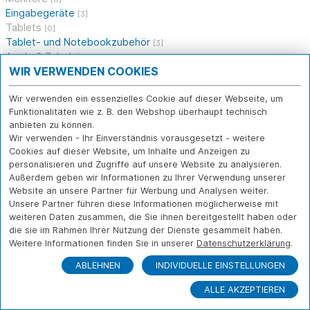
Eingabegeräte
[3]
Tablets
[0]
Tablet- und Notebookzubehör
[3]
Apple & Zubehör
[0]
WIR VERWENDEN COOKIES
Drucker, Scanner, Multifunktion
[0]
Software
[0]
Wir verwenden ein essenzielles Cookie auf dieser Webseite, um
Netzwerk
[0]
Funktionalitäten wie z. B. den Webshop überhaupt technisch
Multimedia
[0]
anbieten zu können.
Gebrauchtes
[0]
Wir verwenden - Ihr Einverständnis vorausgesetzt - weitere
Telekommunikation
[0]
Cookies auf dieser Website, um Inhalte und Anzeigen zu
Kabel, I/O, Sonstiges
[0]
personalisieren und Zugriffe auf unsere Website zu analysieren.
Sonstiges
[0]
Außerdem geben wir Informationen zu Ihrer Verwendung unserer
Website an unsere Partner für Werbung und Analysen weiter.
SHOP
NOTEBOOKS
Unsere Partner führen diese Informationen möglicherweise mit
weiteren Daten zusammen, die Sie ihnen bereitgestellt haben oder
die sie im Rahmen Ihrer Nutzung der Dienste gesammelt haben.
Weitere Informationen finden Sie in unserer
Datenschutzerklärung
.
Das CAB IT-Systemhaus betreut als ganzheitlicher IT-
Berater kleine und mittelständische Unternehmen bei der
ABLEHNEN
INDIVIDUELLE EINSTELLUNGEN
Digitalisierung, Automatisierung und Transformation Ihrer IT
in Richtung digitaler Zukunft. Mit einer leistungsstarken und
ALLE AKZEPTIEREN
sicheren Cloud-Umgebung, perfekt aufeinander