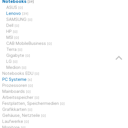
Notebooks
[39]
ASUS
[0]
Lenovo
[39]
SAMSUNG
[0]
Dell
[0]
HP
[0]
MSI
[0]
CAB MobileBusiness
[0]
Terra
[0]
Gigabyte
[0]
LG
[0]
Medion
[0]
Notebooks EDU
[0]
PC Systeme
[6]
Prozessoren
[0]
Mainboards
[0]
Arbeitsspeicher
[0]
Festplatten, Speichermedien
[0]
Grafikkarten
[0]
Gehäuse, Netzteile
[0]
Laufwerke
[0]
Monitore
[0]