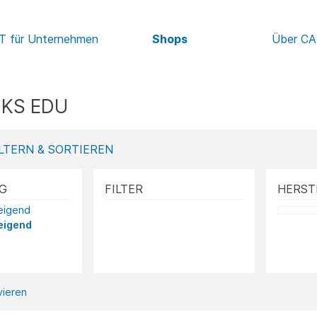
IT für Unternehmen
Shops
Über C
KS EDU
LTERN & SORTIEREN
G
FILTER
HERST
teigend
eigend
ivieren