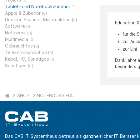
[0]
Tablet- und Notebookzubehör
[1]
Apple & Zubehör
[0]
Drucker, Scanner, Multifunktion
[0]
Education 
Software
[0]
Netzwerk
[0]
für die 
Multimedia
[0]
zur Ausb
Gebrauchtes
[0]
zur Uni
Telekommunikation
[0]
Kabel, I/O, Sonstiges
[0]
Dank jahrel
Sonstiges
[0]
besonders g
SHOP
NOTEBOOKS EDU
Das CAB IT-Systemhaus betreut als ganzheitlicher IT-Berater k