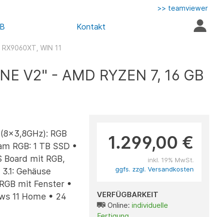
>> teamviewer
AB
Kontakt
 RX9060XT, WIN 11
 V2" - AMD RYZEN 7, 16 GB
(8x3,8GHz): RGB
1.299,00 €
am RGB: 1 TB SSD •
 Board mit RGB,
inkl. 19% MwSt.
ggfs. zzgl. Versandkosten
3.1: Gehäuse
RGB mit Fenster •
VERFÜGBARKEIT
ows 11 Home • 24
Online:
individuelle
Fertigung