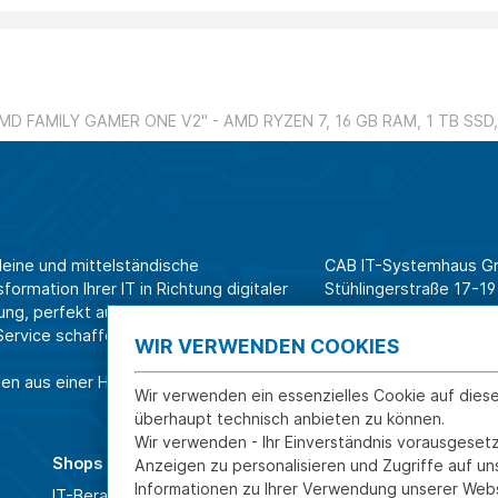
D FAMILY GAMER ONE V2" - AMD RYZEN 7, 16 GB RAM, 1 TB SSD,
leine und mittelständische
CAB IT-Systemhaus 
ormation Ihrer IT in Richtung digitaler
Stühlingerstraße 17-19
ung, perfekt aufeinander
79106 Freiburg
rvice schaffen wir Effizienz am
WIR VERWENDEN COOKIES
Tel. Shop für Privatk
en aus einer Hand.
Tel. Systemhaus für 
Wir verwenden ein essenzielles Cookie auf dies
überhaupt technisch anbieten zu können.
Wir verwenden - Ihr Einverständnis vorausgesetz
Shops
Über CAB
Anzeigen zu personalisieren und Zugriffe auf u
Informationen zu Ihrer Verwendung unserer Webs
IT-Beratung und Service
Karriere