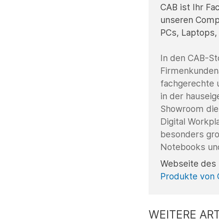
CAB ist Ihr Fa
unseren Compu
PCs, Laptops,
In den CAB-Sto
Firmenkundena
fachgerechte 
in der hausei
Showroom die 
Digital Workpl
besonders gro
Notebooks und 
Webseite des 
Produkte von
WEITERE ART