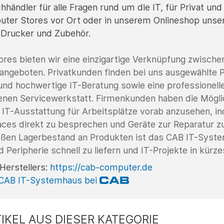
chhändler für alle Fragen rund um die IT, für Privat und
ter Stores vor Ort oder in unserem Onlineshop unse
 Drucker und Zubehör.
res bieten wir eine einzigartige Verknüpfung zwische
ngeboten. Privatkunden finden bei uns ausgewählte P
und hochwertige IT-Beratung sowie eine professionell
genen Servicewerkstatt. Firmenkunden haben die Mögli
IT-Ausstattung für Arbeitsplätze vorab anzusehen,
in
aces direkt zu besprechen und Geräte zur Reparatur z
ßen Lagerbestand an Produkten ist das CAB IT-Syste
Peripherie schnell zu liefern und IT-Projekte in kürz
Herstellers:
https://cab-computer.de
 CAB IT-Systemhaus bei
IKEL AUS DIESER KATEGORIE