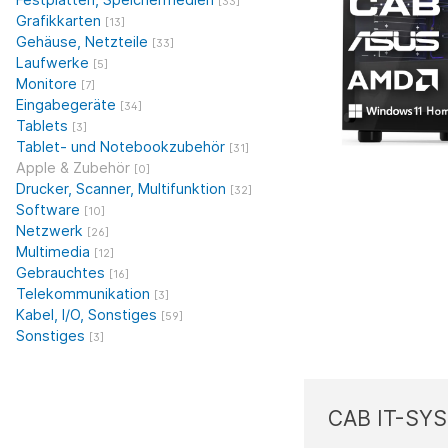
[33]
Grafikkarten
[13]
Gehäuse, Netzteile
[33]
Laufwerke
[5]
Monitore
[7]
Eingabegeräte
[34]
Tablets
[3]
Tablet- und Notebookzubehör
[31]
Apple & Zubehör
[0]
Drucker, Scanner, Multifunktion
[32]
Software
[10]
Netzwerk
[26]
Multimedia
[12]
Gebrauchtes
[16]
Telekommunikation
[3]
Kabel, I/O, Sonstiges
[59]
Sonstiges
[3]
CAB IT-SY