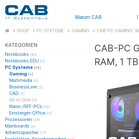
Warum CAB
SHOP
PC SYSTEME
GAMING
CAB-PC GAMING "AM
KATEGORIEN
CAB-PC G
Notebooks
[84]
RAM, 1 TB
Notebooks EDU
[2]
PC Systeme
[29]
Gaming
[4]
Multimedia
[6]
BusinessLine
[2]
CAD
[3]
All-in-One
[0]
Nano-/SFF-PCs
[12]
Einsteiger-Office
[2]
Prozessoren
[29]
Mainboards
[6]
Arbeitsspeicher
[17]
Festplatten, Speichermedien