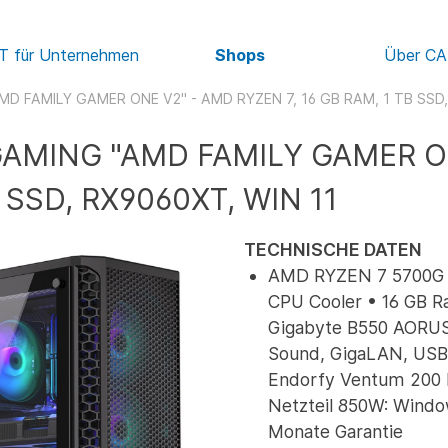
IT für Unternehmen
Shops
Über C
D FAMILY GAMER ONE V2" - AMD RYZEN 7, 16 GB RAM, 1 TB SSD,
AMING "AMD FAMILY GAMER ONE
 SSD, RX9060XT, WIN 11
TECHNISCHE DATEN
AMD RYZEN 7 5700G 
CPU Cooler • 16 GB R
Gigabyte B550 AORUS
Sound, GigaLAN, USB 
Endorfy Ventum 200 
Netzteil 850W: Wind
Monate Garantie