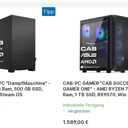
Tipp
PC "DampfMaschine" -
CAB-PC GAMER "CAB SUCC
B Ram, 500 GB SSD,
GAMER ONE" - AMD RYZEN 7,
Steam OS
Ram, 1 TB SSD, RX9070, Win 
r
individuelle Fertigung
vergleichen
1.589,00 €