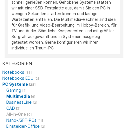
schnell genießen können. Gehobene Systeme statten
wir mit einer SSD-Festplatte aus, damit Sie den PC in
wenigen Sekunden starten können und lästige
Wartezeiten entfallen. Die Multimedia-Rechner sind ideal
für Grafik- und Video-Bearbeitung im Hobby-Bereich, für
TV und Audio. Sämtliche Komponenten sind mit größter
Sorgfalt ausgewählt und in Systemen ausgiebig
getestet worden. Gerne konfigurieren wir Ihren
individuellen Traum-PC.
KATEGORIEN
Notebooks
[83]
Notebooks EDU
[2]
PC Systeme
[28]
Gaming
[4]
Multimedia
[6]
BusinessLine
[2]
CAD
[3]
All-in-One
[0]
Nano-/SFF-PCs
[11]
Einsteiger-Office
[2]