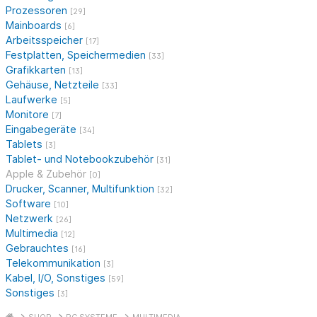
Prozessoren
[29]
Mainboards
[6]
Arbeitsspeicher
[17]
Festplatten, Speichermedien
[33]
Grafikkarten
[13]
Gehäuse, Netzteile
[33]
Laufwerke
[5]
Monitore
[7]
Eingabegeräte
[34]
Tablets
[3]
Tablet- und Notebookzubehör
[31]
Apple & Zubehör
[0]
Drucker, Scanner, Multifunktion
[32]
Software
[10]
Netzwerk
[26]
Multimedia
[12]
Gebrauchtes
[16]
Telekommunikation
[3]
Kabel, I/O, Sonstiges
[59]
Sonstiges
[3]
SHOP
PC SYSTEME
MULTIMEDIA