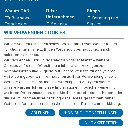
Warum CAB
IT für
Shops
Unternehmen
Für Business-
IT-Beratung und
Entscheider
IT-Security
Service
Für IT-Leiter
IT-Infrastruktur
Reparatur
WIR VERWENDEN COOKIES
Für Privatkunden
IT-Service
Onlineshop
Erfolgsgeschichte
Softwarelösungen
Versand- und
Wir verwenden ein essenzielles Cookie auf dieser Webseite, um
n
WLAN-Lösungen
Zahlarten
Funktionalitäten wie z. B. den Webshop überhaupt technisch
Branchen
Rücksendung und
anbieten zu können.
Widerruf
Wir verwenden - Ihr Einverständnis vorausgesetzt - weitere
Cookies auf dieser Website, um Inhalte und Anzeigen zu
Über CAB
Kontakt
IMPRESSUM
personalisieren und Zugriffe auf unsere Website zu analysieren.
Außerdem geben wir Informationen zu Ihrer Verwendung unserer
Karriere
DATENSCHUTZ
Website an unsere Partner für Werbung und Analysen weiter.
Sponsoring
FERNWARTUNG
Unsere Partner führen diese Informationen möglicherweise mit
Partner
weiteren Daten zusammen, die Sie ihnen bereitgestellt haben oder
News
die sie im Rahmen Ihrer Nutzung der Dienste gesammelt haben.
Weitere Informationen finden Sie in unserer
Datenschutzerklärung
.
ABLEHNEN
INDIVIDUELLE EINSTELLUNGEN
ALLE AKZEPTIEREN
© Copyright CAB IT-SYSTEMHAUS GmbH