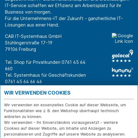
IT-Service schaffen wir Effizienz am Arbeitsplatz für ihr
Business von morgen.
Für die Unternehmens-IT der Zukunft - ganzheitliche IT-
Lösungen aus einer Hand.
CAB IT-Systemhaus GmbH
Stühlingerstraße 17-19
79106 Freiburg
Tel. Shop für Privatkunden
0761 45 64
660
Tel. Systemhaus für Geschäftskunden
0761 45 64 66 46
Warum CAB
IT für
Shops
WIR VERWENDEN COOKIES
Unternehmen
Für Business-
IT-Beratung und
Entscheider
IT-Security
Service
Wir verwenden ein essenzielles Cookie auf dieser Webseite, um
Für IT-Leiter
IT-Infrastruktur
Reparatur
Funktionalitäten wie z. B. den Webshop überhaupt technisch
anbieten zu können.
Für Privatkunden
IT-Service
Onlineshop
Wir verwenden - Ihr Einverständnis vorausgesetzt - weitere
Erfolgsgeschichte
Softwarelösungen
Versand- und
Cookies auf dieser Website, um Inhalte und Anzeigen zu
n
WLAN-Lösungen
Zahlarten
personalisieren und Zugriffe auf unsere Website zu analysieren.
Branchen
Rücksendung und