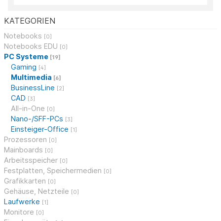
KATEGORIEN
Notebooks
[0]
Notebooks EDU
[0]
PC Systeme
[19]
Gaming
[4]
Multimedia
[6]
BusinessLine
[2]
CAD
[3]
All-in-One
[0]
Nano-/SFF-PCs
[3]
Einsteiger-Office
[1]
Prozessoren
[0]
Mainboards
[0]
Arbeitsspeicher
[0]
Festplatten, Speichermedien
[0]
Grafikkarten
[0]
Gehäuse, Netzteile
[0]
Laufwerke
[1]
Monitore
[0]