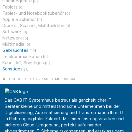
Eingabegeräte
[0]
Tablets
[0]
Tablet- und Notebookzubehör
[0]
Apple & Zubehör
[0]
Drucker, Scanner, Multifunktion
[0]
Software
[0]
Netzwerk
[0]
Multimedia
[0]
Gebrauchtes
[10]
Telekommunikation
[0]
Kabel, I/O, Sonstiges
[0]
Sonstiges
[3]
SHOP
PC SYSTEME
MULTIMEDIA
Das CAB IT-Systemhaus betreut als ganzheitlicher IT-
Berater kleine und mittelständische Unternehmen bei der
Digitalisierung, Automatisierung und Transformation Ihrer IT
in Richtung digitaler Zukunft. Mit einer leistungsstarken und
sicheren Cloud-Umgebung, perfekt aufeinander
abgestimmten IT-Sicherheitskonzepten und erstklassigem