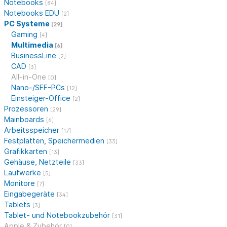
Notebooks
[84]
Notebooks EDU
[2]
PC Systeme
[29]
Gaming
[4]
Multimedia
[6]
BusinessLine
[2]
CAD
[3]
All-in-One
[0]
Nano-/SFF-PCs
[12]
Einsteiger-Office
[2]
Prozessoren
[29]
Mainboards
[6]
Arbeitsspeicher
[17]
Festplatten, Speichermedien
[33]
Grafikkarten
[13]
Gehäuse, Netzteile
[33]
Laufwerke
[5]
Monitore
[7]
Eingabegeräte
[34]
Tablets
[3]
Tablet- und Notebookzubehör
[31]
Apple & Zubehör
[0]