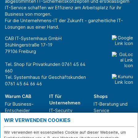
abgestimmten IT-Sicherheitskonzepten und erstklassigem
IT-Service schaffen wir Effizienz am Arbeitsplatz für ihr
Business von morgen.
Für die Unternehmens-IT der Zukunft - ganzheitliche IT-
Lösungen aus einer Hand.
CAB IT-Systemhaus GmbH
Stühlingerstraße 17-19
79106 Freiburg
Tel. Shop für Privatkunden
0761 45 64
660
Tel. Systemhaus für Geschäftskunden
0761 45 64 66 46
Warum CAB
IT für
Shops
Unternehmen
Für Business-
IT-Beratung und
Entscheider
IT-Security
Service
Für IT-Leiter
IT-Infrastruktur
Reparatur
WIR VERWENDEN COOKIES
Für Privatkunden
IT-Service
Onlineshop
Erfolgsgeschichte
Softwarelösungen
Versand- und
Wir verwenden ein essenzielles Cookie auf dieser Webseite, um
n
WLAN-Lösungen
Zahlarten