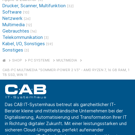
Drucker, Scanner, Multifunktion
[32]
Software
[10]
Netzwerk
[26]
Multimedia
[12]
Gebrauchtes
[16]
Telekommunikation
[3]
Kabel, I/O, Sonstiges
[59]
Sonstiges
[3]
SHOP
PC SYSTEME
MULTIMEDIA
CAB-PC MULTIMEDIA "SOMMER-POWER 2 V3" - AMD RYZEN 7, 16 GB RAM, 1
TB SSD, WIN 11
Das CAB IT-Systemhaus betreut als ganzheitlicher IT-
Berater kleine und mittelständische Unternehmen bei der
Digitalisierung, Automatisierung und Transformation Ihrer IT
in Richtung digitaler Zukunft. Mit einer leistungsstarken und
sicheren Cloud-Umgebung, perfekt aufeinander