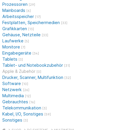
Prozessoren
[29]
Mainboards
[6]
Arbeitsspeicher
[17]
Festplatten, Speichermedien
[33]
Grafikkarten
[13]
Gehäuse, Netzteile
[33]
Laufwerke
[5]
Monitore
[7]
Eingabegeräte
[34]
Tablets
[3]
Tablet- und Notebookzubehör
[31]
Apple & Zubehör
[0]
Drucker, Scanner, Multifunktion
[32]
Software
[10]
Netzwerk
[26]
Multimedia
[12]
Gebrauchtes
[16]
Telekommunikation
[3]
Kabel, I/O, Sonstiges
[59]
Sonstiges
[3]
SHOP
PC SYSTEME
MULTIMEDIA