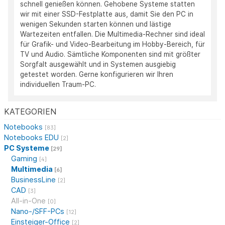
schnell genießen können. Gehobene Systeme statten
wir mit einer SSD-Festplatte aus, damit Sie den PC in
wenigen Sekunden starten können und lästige
Wartezeiten entfallen. Die Multimedia-Rechner sind ideal
für Grafik- und Video-Bearbeitung im Hobby-Bereich, für
TV und Audio. Sämtliche Komponenten sind mit größter
Sorgfalt ausgewählt und in Systemen ausgiebig
getestet worden. Gerne konfigurieren wir Ihren
individuellen Traum-PC.
KATEGORIEN
Notebooks
[83]
Notebooks EDU
[2]
PC Systeme
[29]
Gaming
[4]
Multimedia
[6]
BusinessLine
[2]
CAD
[3]
All-in-One
[0]
Nano-/SFF-PCs
[12]
Einsteiger-Office
[2]