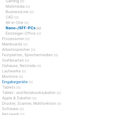
Gaming
[0]
Multimedia
[0]
BusinessLine
[0]
CAD
[0]
All-in-One
[0]
Nano-/SFF-PCs
[4]
Einsteiger-Office
[0]
Prozessoren
[0]
Mainboards
[0]
Arbeitsspeicher
[0]
Festplatten, Speichermedien
[0]
Grafikkarten
[0]
Gehäuse, Netzteile
[0]
Laufwerke
[0]
Monitore
[0]
Eingabegeräte
[3]
Tablets
[0]
Tablet- und Notebookzubehör
[0]
Apple & Zubehör
[0]
Drucker, Scanner, Multifunktion
[0]
Software
[0]
Netzwerk
[0]