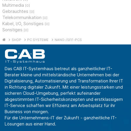
Multimedia
[0]
Gebrauchtes
[0]
Telekommunikation
[0]
Kabel, I/O, Sonstiges
[0]
Sonstiges
[0]
SHOP
PC SYSTEME
NANO-/SFF-PCS
Das CAB IT-Systemhaus betreut als ganzheitlicher IT-
Berater kleine und mittelständische Unternehmen bei der
Digitalisierung, Automatisierung und Transformation Ihrer IT
in Richtung digitaler Zukunft. Mit einer leistungsstarken und
sicheren Cloud-Umgebung, perfekt aufeinander
abgestimmten IT-Sicherheitskonzepten und erstklassigem
IT-Service schaffen wir Effizienz am Arbeitsplatz für ihr
Business von morgen.
Für die Unternehmens-IT der Zukunft - ganzheitliche IT-
Lösungen aus einer Hand.