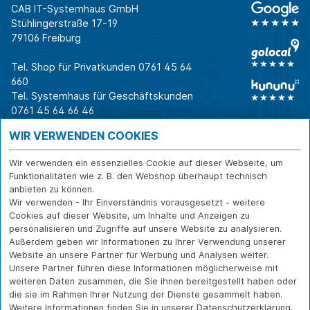
CAB IT-Systemhaus GmbH
Stühlingerstraße 17-19
79106 Freiburg
Tel. Shop für Privatkunden
0761 45 64
660
Tel. Systemhaus für Geschäftskunden
0761 45 64 66 46
Warum CAB
IT für
Shops
WIR VERWENDEN COOKIES
Unternehmen
Für Business-
IT-Beratung und
Entscheider
IT-Security
Service
Wir verwenden ein essenzielles Cookie auf dieser Webseite, um
Für IT-Leiter
IT-Infrastruktur
Reparatur
Funktionalitäten wie z. B. den Webshop überhaupt technisch
anbieten zu können.
Für Privatkunden
IT-Service
Onlineshop
Wir verwenden - Ihr Einverständnis vorausgesetzt - weitere
Erfolgsgeschichte
Softwarelösungen
Versand- und
Cookies auf dieser Website, um Inhalte und Anzeigen zu
n
WLAN-Lösungen
Zahlarten
personalisieren und Zugriffe auf unsere Website zu analysieren.
Branchen
Rücksendung und
Außerdem geben wir Informationen zu Ihrer Verwendung unserer
Widerruf
Website an unsere Partner für Werbung und Analysen weiter.
Unsere Partner führen diese Informationen möglicherweise mit
Über CAB
Kontakt
IMPRESSUM
weiteren Daten zusammen, die Sie ihnen bereitgestellt haben oder
Karriere
DATENSCHUTZ
die sie im Rahmen Ihrer Nutzung der Dienste gesammelt haben.
Sponsoring
Weitere Informationen finden Sie in unserer
Datenschutzerklärung
.
FERNWARTUNG