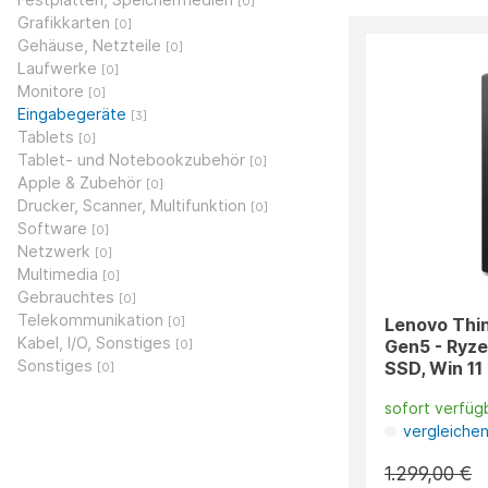
[0]
Grafikkarten
[0]
Gehäuse, Netzteile
[0]
Laufwerke
[0]
Monitore
[0]
Eingabegeräte
[3]
Tablets
[0]
Tablet- und Notebookzubehör
[0]
Apple & Zubehör
[0]
Drucker, Scanner, Multifunktion
[0]
Software
[0]
Netzwerk
[0]
Multimedia
[0]
Gebrauchtes
[0]
Telekommunikation
Lenovo Thi
[0]
Kabel, I/O, Sonstiges
Gen5 - Ryze
[0]
Sonstiges
SSD, Win 11
[0]
sofort verfüg
vergleiche
1.299,00 €