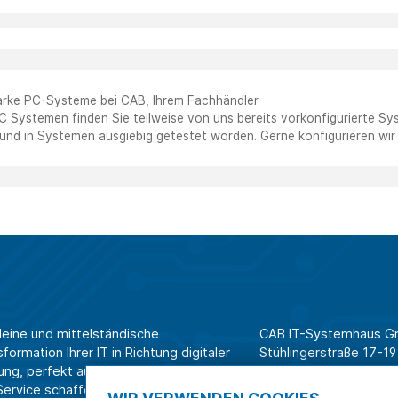
arke PC-Systeme bei CAB, Ihrem Fachhändler.
C Systemen finden Sie teilweise von uns bereits vorkonfigurierte Sy
und in Systemen ausgiebig getestet worden. Gerne konfigurieren wir 
leine und mittelständische
CAB IT-Systemhaus 
ormation Ihrer IT in Richtung digitaler
Stühlingerstraße 17-19
ung, perfekt aufeinander
79106 Freiburg
rvice schaffen wir Effizienz am