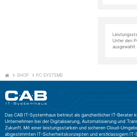
Leistungsst
Unter den P
ausgewählt 
SHOP
PC SYSTEME
Das CAB IT-Systemhaus betreut als ganzheitlicher IT-Berater k
Unternehmen bei der Digitalisierung, Automatisierung und Transf
Zukunft. Mit einer leistungsstarken und sicheren Cloud-Umgeb
abgestimmten IT-Sicherheitskonzepten und erstklassigem IT-Se