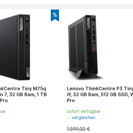
nkCentre Tiny M75q
Lenovo ThinkCentre P3 Tiny 
n 7, 32 GB Ram, 1 TB
i9, 32 GB Ram, 512 GB SSD, W
 Pro
Pro
bar
sofort verfügbar
n
vergleichen
1.599,00 €