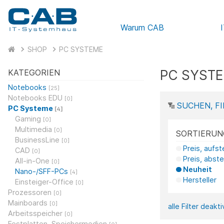
Warum CAB
SHOP
PC SYSTEME
PC SYST
KATEGORIEN
Notebooks
[25]
Notebooks EDU
[0]
SUCHEN, FI
PC Systeme
[4]
Gaming
[0]
Multimedia
[0]
SORTIERUN
BusinessLine
[0]
Preis, aufs
CAD
[0]
Preis, abst
All-in-One
[0]
Neuheit
Nano-/SFF-PCs
[4]
Hersteller
Einsteiger-Office
[0]
Prozessoren
[0]
Mainboards
[0]
alle Filter deakt
Arbeitsspeicher
[0]
Festplatten, Speichermedien