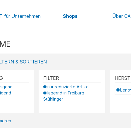
IT für Unternehmen
Shops
Über C
EME
LTERN & SORTIEREN
G
FILTER
HERST
teigend
nur reduzierte Artikel
Leno
eigend
lagernd in Freiburg -
Stühlinger
ivieren