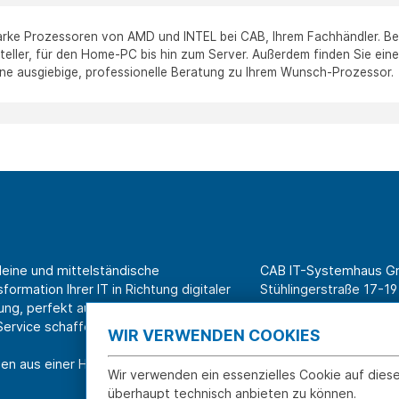
arke Prozessoren von AMD und INTEL bei CAB, Ihrem Fachhändler. Bei
teller, für den Home-PC bis hin zum Server. Außerdem finden Sie ein
eine ausgiebige, professionelle Beratung zu Ihrem Wunsch-Prozessor.
leine und mittelständische
CAB IT-Systemhaus 
ormation Ihrer IT in Richtung digitaler
Stühlingerstraße 17-19
ung, perfekt aufeinander
79106 Freiburg
rvice schaffen wir Effizienz am
WIR VERWENDEN COOKIES
Tel. Shop für Privatk
en aus einer Hand.
Tel. Systemhaus für 
Wir verwenden ein essenzielles Cookie auf dies
überhaupt technisch anbieten zu können.