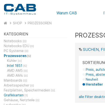
Warum CAB
SHOP
PROZESSOREN
PROZESS
KATEGORIEN
Notebooks
[0]
Notebooks EDU
[0]
SUCHEN, FI
PC Systeme
[0]
Prozessoren
[5]
Kühler
[0]
SORTIERUN
Intel 1851
[5]
Preis, aufs
AMD AM5
[0]
Preis, abst
AMD AM4
[0]
Neuheit
Mainboards
[0]
Hersteller
Arbeitsspeicher
[0]
Festplatten, Speichermedien
[0]
Grafikkarten
[1]
alle Filter deakt
Gehäuse, Netzteile
[0]
Laufwerke