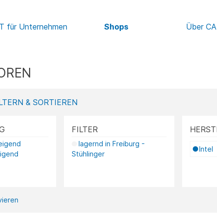
IT für Unternehmen
Shops
Über C
OREN
LTERN & SORTIEREN
G
FILTER
HERST
teigend
lagernd in Freiburg -
Intel
eigend
Stühlinger
ivieren