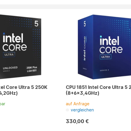
tel Core Ultra 5 250K
CPU 1851 Intel Core Ultra 5 
x4,2GHz)
(8+6x3,4GHz)
bar
auf Anfrage
n
vergleichen
330,00 €