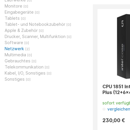
[0]
Monitore
[0]
Eingabegeräte
[0]
Tablets
[0]
Tablet- und Notebookzubehör
[0]
Apple & Zubehör
[0]
Drucker, Scanner, Multifunktion
[0]
Software
[0]
Netzwerk
[2]
Multimedia
[0]
Gebrauchtes
[0]
Telekommunikation
[0]
Kabel, I/O, Sonstiges
[0]
Sonstiges
[0]
CPU 1851 In
Plus (12+6
sofort verfüg
vergleiche
230,00 €