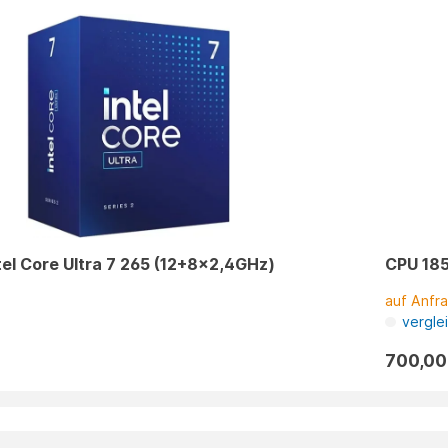
tel Core Ultra 7 265 (12+8x2,4GHz)
CPU 185
auf Anfr
n
vergle
700,00