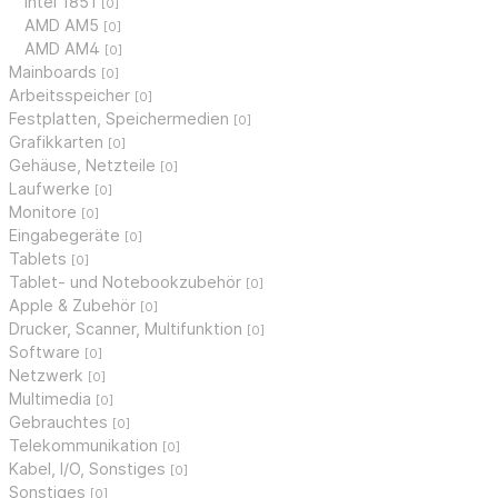
Intel 1851
[0]
AMD AM5
[0]
AMD AM4
[0]
Mainboards
[0]
Arbeitsspeicher
[0]
Festplatten, Speichermedien
[0]
Grafikkarten
[0]
Gehäuse, Netzteile
[0]
Laufwerke
[0]
Monitore
[0]
Eingabegeräte
[0]
Tablets
[0]
Tablet- und Notebookzubehör
[0]
Apple & Zubehör
[0]
Drucker, Scanner, Multifunktion
[0]
Software
[0]
Netzwerk
[0]
Multimedia
[0]
Gebrauchtes
[0]
Telekommunikation
[0]
Kabel, I/O, Sonstiges
[0]
Sonstiges
[0]