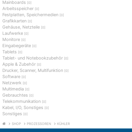
Mainboards
[0]
Arbeitsspeicher
[0]
Festplatten, Speichermedien
[0]
Grafikkarten
[0]
Gehäuse, Netzteile
[0]
Laufwerke
[0]
Monitore
[0]
Eingabegeräte
[0]
Tablets
[0]
Tablet- und Notebookzubehör
[0]
Apple & Zubehör
[0]
Drucker, Scanner, Multifunktion
[0]
Software
[0]
Netzwerk
[0]
Multimedia
[0]
Gebrauchtes
[0]
Telekommunikation
[0]
Kabel, I/O, Sonstiges
[0]
Sonstiges
[0]
SHOP
PROZESSOREN
KÜHLER