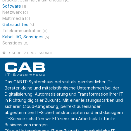
[0]
Software
[1]
Netzwerk
[0]
Multimedia
[0]
Gebrauchtes
[3]
Telekommunikation
[0]
Kabel, I/O, Sonstiges
[5]
Sonstiges
[0]
SHOP
PROZESSOREN
Das CAB IT-Systemhaus betreut als ganzheitlicher IT-
Berater kleine und mittelständische Unternehmen bei der
Digitalisierung, Automatisierung und Transformation Ihrer IT
in Richtung digitaler Zukunft. Mit einer leistungsstarken und
sicheren Cloud-Umgebung, perfekt aufeinander
abgestimmten IT-Sicherheitskonzepten und erstklassigem
IT-Service schaffen wir Effizienz am Arbeitsplatz für ihr
Business von morgen.
Für die Unternehmens-IT der Zukunft - ganzheitliche IT-