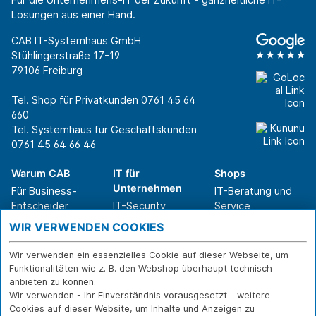
Lösungen aus einer Hand.
CAB IT-Systemhaus GmbH
Stühlingerstraße 17-19
79106 Freiburg
Tel. Shop für Privatkunden
0761 45 64
660
Tel. Systemhaus für Geschäftskunden
0761 45 64 66 46
Warum CAB
IT für
Shops
Unternehmen
Für Business-
IT-Beratung und
Entscheider
IT-Security
Service
Für IT-Leiter
IT-Infrastruktur
Reparatur
WIR VERWENDEN COOKIES
Für Privatkunden
IT-Service
Onlineshop
Erfolgsgeschichte
Softwarelösungen
Versand- und
Wir verwenden ein essenzielles Cookie auf dieser Webseite, um
n
WLAN-Lösungen
Zahlarten
Funktionalitäten wie z. B. den Webshop überhaupt technisch
Branchen
Rücksendung und
anbieten zu können.
Widerruf
Wir verwenden - Ihr Einverständnis vorausgesetzt - weitere
Cookies auf dieser Website, um Inhalte und Anzeigen zu