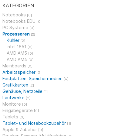
KATEGORIEN
Notebooks
[0]
Notebooks EDU
[0]
PC Systeme
[0]
Prozessoren
[2]
Kühler
[2]
Intel 1851
[0]
AMD AM5
[0]
AMD AM4
[0]
Mainboards
[0]
Arbeitsspeicher
[3]
Festplatten, Speichermedien
[4]
Grafikkarten
[2]
Gehäuse, Netzteile
[1]
Laufwerke
[2]
Monitore
[0]
Eingabegeräte
[0]
Tablets
[0]
Tablet- und Notebookzubehör
[1]
Apple & Zubehör
[0]
Drucker, Scanner, Multifunktion