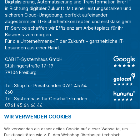
Digitalisierung, Automatisierung und Transformation Ihrer IT
in Richtung digitaler Zukunft. Mit einer leistungsstarken und
sicheren Cloud-Umgebung, perfekt aufeinander
abgestimmten IT-Sicherheitskonzepten und erstklassigem
IT-Service schaffen wir Effizienz am Arbeitsplatz für ihr
Business von morgen.
Für die Unternehmens-IT der Zukunft - ganzheitliche IT-
Lösungen aus einer Hand.
CAB IT-Systemhaus GmbH
Stühlingerstraße 17-19
79106 Freiburg
Tel. Shop für Privatkunden
0761 45 64
660
Tel. Systemhaus für Geschäftskunden
0761 45 64 66 46
Warum CAB
IT für
Shops
WIR VERWENDEN COOKIES
Unternehmen
Für Business-
IT-Beratung und
Entscheider
IT-Security
Service
Wir verwenden ein essenzielles Cookie auf dieser Webseite, um
Für IT-Leiter
IT-Infrastruktur
Reparatur
Funktionalitäten wie z. B. den Webshop überhaupt technisch