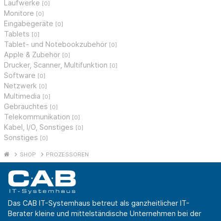
Laufwerke
[0]
Monitore
[0]
Eingabegeräte
[0]
Tablets
[0]
Tablet- und Notebookzubehör
[0]
Apple & Zubehör
[0]
Drucker, Scanner, Multifunktion
[0]
Software
[0]
Netzwerk
[0]
Multimedia
[0]
Gebrauchtes
[0]
Telekommunikation
[0]
Kabel, I/O, Sonstiges
[0]
Sonstiges
[0]
SHOP
PROZESSOREN
Das CAB IT-Systemhaus betreut als ganzheitlicher IT-
Berater kleine und mittelständische Unternehmen bei der