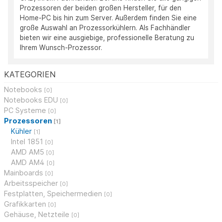
Prozessoren der beiden großen Hersteller, für den
Home-PC bis hin zum Server. Außerdem finden Sie eine
große Auswahl an Prozessorkühlern. Als Fachhändler
bieten wir eine ausgiebige, professionelle Beratung zu
Ihrem Wunsch-Prozessor.
KATEGORIEN
Notebooks
[0]
Notebooks EDU
[0]
PC Systeme
[0]
Prozessoren
[1]
Kühler
[1]
Intel 1851
[0]
AMD AM5
[0]
AMD AM4
[0]
Mainboards
[0]
Arbeitsspeicher
[0]
Festplatten, Speichermedien
[0]
Grafikkarten
[0]
Gehäuse, Netzteile
[0]