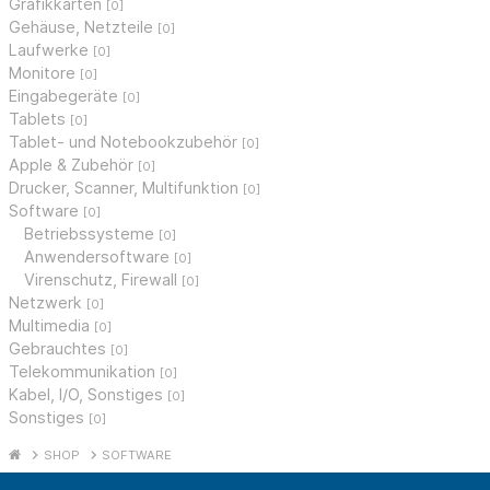
Grafikkarten
[0]
Gehäuse, Netzteile
[0]
Laufwerke
[0]
Monitore
[0]
Eingabegeräte
[0]
Tablets
[0]
Tablet- und Notebookzubehör
[0]
Apple & Zubehör
[0]
Drucker, Scanner, Multifunktion
[0]
Software
[0]
Betriebssysteme
[0]
Anwendersoftware
[0]
Virenschutz, Firewall
[0]
Netzwerk
[0]
Multimedia
[0]
Gebrauchtes
[0]
Telekommunikation
[0]
Kabel, I/O, Sonstiges
[0]
Sonstiges
[0]
SHOP
SOFTWARE