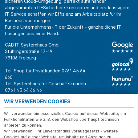
sicheren Cloud-Umgebung, perfekt aufeinander
abgestimmten IT-Sicherheitskonzepten und erstklassigem
IT-Service schaffen wir Effizienz am Arbeitsplatz für ihr
Business von morgen.
Für die Unternehmens-IT der Zukunft - ganzheitliche IT-
Lösungen aus einer Hand.
CAB IT-Systemhaus GmbH
Stühlingerstraße 17-19
79106 Freiburg
Tel. Shop für Privatkunden
0761 45 64
660
Tel. Systemhaus für Geschäftskunden
0761 45 64 66 46
Warum CAB
IT für
Shops
WIR VERWENDEN COOKIES
Unternehmen
Für Business-
IT-Beratung und
Entscheider
IT-Security
Service
Wir verwenden ein essenzielles Cookie auf dieser Webseite, um
Für IT-Leiter
IT-Infrastruktur
Reparatur
Funktionalitäten wie z. B. den Webshop überhaupt technisch
anbieten zu können.
Für Privatkunden
IT-Service
Onlineshop
Wir verwenden - Ihr Einverständnis vorausgesetzt - weitere
Erfolgsgeschichte
Softwarelösungen
Versand- und
Cookies auf dieser Website, um Inhalte und Anzeigen zu