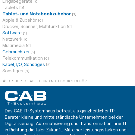
Eingabegeräte
[0]
Tablets
[0]
Tablet- und Notebookzubehör
[1]
Apple & Zubehör
[0]
Drucker, Scanner, Multifunktion
[0]
Software
[1]
Netzwerk
[0]
Multimedia
[0]
Gebrauchtes
[3]
Telekommunikation
[0]
Kabel, I/O, Sonstiges
[5]
Sonstiges
[0]
SHOP
TABLET- UND NOTEBOOKZUBEHÖR
Das CAB IT-Systemhaus betreut als ganzheitlicher IT-
Berater kleine und mittelständische Unternehmen bei der
Digitalisierung, Automatisierung und Transformation Ihrer IT
in Richtung digitaler Zukunft. Mit einer leistungsstarken und