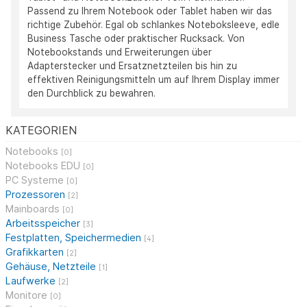
Passend zu Ihrem Notebook oder Tablet haben wir das
richtige Zubehör. Egal ob schlankes Noteboksleeve, edle
Business Tasche oder praktischer Rucksack. Von
Notebookstands und Erweiterungen über
Adapterstecker und Ersatznetzteilen bis hin zu
effektiven Reinigungsmitteln um auf Ihrem Display immer
den Durchblick zu bewahren.
KATEGORIEN
Notebooks
[0]
Notebooks EDU
[0]
PC Systeme
[0]
Prozessoren
[2]
Mainboards
[0]
Arbeitsspeicher
[3]
Festplatten, Speichermedien
[4]
Grafikkarten
[2]
Gehäuse, Netzteile
[1]
Laufwerke
[2]
Monitore
[0]