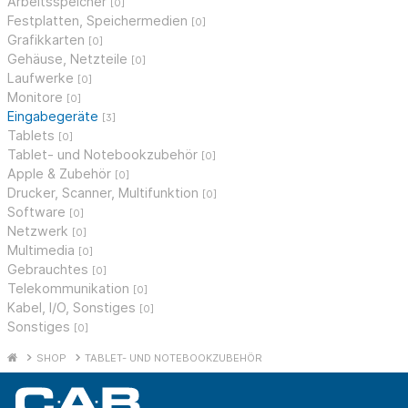
Arbeitsspeicher
[0]
Festplatten, Speichermedien
[0]
Grafikkarten
[0]
Gehäuse, Netzteile
[0]
Laufwerke
[0]
Monitore
[0]
Eingabegeräte
[3]
Tablets
[0]
Tablet- und Notebookzubehör
[0]
Apple & Zubehör
[0]
Drucker, Scanner, Multifunktion
[0]
Software
[0]
Netzwerk
[0]
Multimedia
[0]
Gebrauchtes
[0]
Telekommunikation
[0]
Kabel, I/O, Sonstiges
[0]
Sonstiges
[0]
SHOP
TABLET- UND NOTEBOOKZUBEHÖR