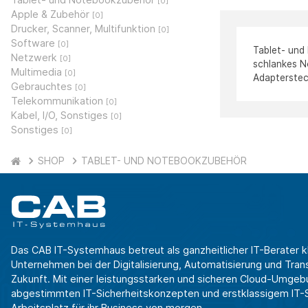
[0]
Apple & Zubehör
[0]
Drucker, Scanner, Multifunktion
[0]
Software
[0]
Tablet- und
Netzwerk
[0]
schlankes N
Multimedia
[0]
Adapterstec
Gebrauchtes
[0]
Telekommunikation
[0]
Kabel, I/O, Sonstiges
[0]
Sonstiges
[0]
SHOP
TABLET- UND NOTEBOOKZUBEHÖR
Das CAB IT-Systemhaus betreut als ganzheitlicher IT-Berater k
Unternehmen bei der Digitalisierung, Automatisierung und Transf
Zukunft. Mit einer leistungsstarken und sicheren Cloud-Umgeb
abgestimmten IT-Sicherheitskonzepten und erstklassigem IT-Se
Arbeitsplatz für ihr Business von morgen.