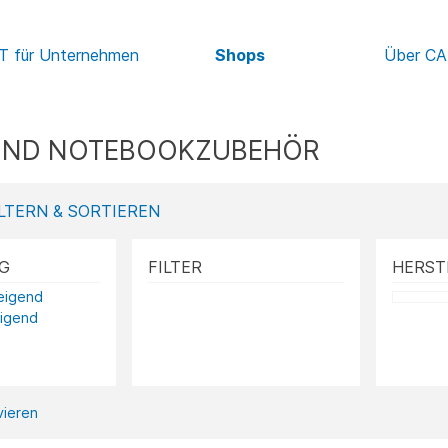
IT für Unternehmen
Shops
Über C
 UND NOTEBOOKZUBEHÖR
LTERN & SORTIEREN
G
FILTER
HERST
teigend
eigend
ivieren