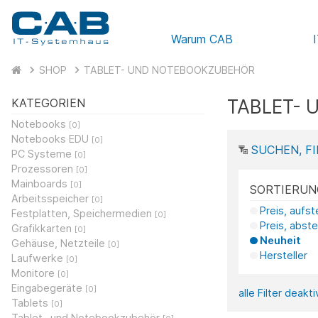
Warum CAB
SHOP
TABLET- UND NOTEBOOKZUBEHÖR
TABLET-
KATEGORIEN
Notebooks
[0]
Notebooks EDU
[0]
SUCHEN, FI
PC Systeme
[0]
Prozessoren
[0]
Mainboards
[0]
SORTIERUN
Arbeitsspeicher
[0]
Preis, aufs
Festplatten, Speichermedien
[0]
Preis, abst
Grafikkarten
[0]
Neuheit
Gehäuse, Netzteile
[0]
Hersteller
Laufwerke
[0]
Monitore
[0]
Eingabegeräte
[0]
alle Filter deakt
Tablets
[0]
Tablet- und Notebookzubehör