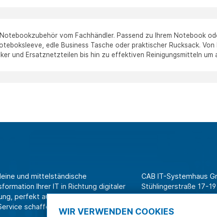
 Notebookzubehör vom Fachhändler. Passend zu Ihrem Notebook oder 
oteboksleeve, edle Business Tasche oder praktischer Rucksack. Vo
ker und Ersatznetzteilen bis hin zu effektiven Reinigungsmitteln um
leine und mittelständische
CAB IT-Systemhaus 
ormation Ihrer IT in Richtung digitaler
Stühlingerstraße 17-19
ung, perfekt aufeinander
79106 Freiburg
rvice schaffen wir Effizienz am
WIR VERWENDEN COOKIES
Tel. Shop für Privatk